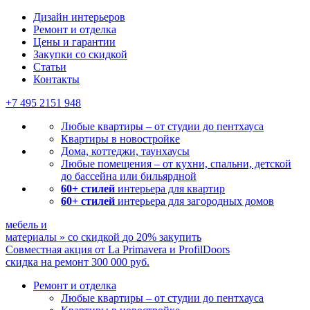
Дизайн интерьеров
Ремонт и отделка
Цены и гарантии
Закупки со скидкой
Статьи
Контакты
+7 495
2151 948
Любые квартиры – от студии до пентхауса
Квартиры в новостройке
Дома, коттеджи, таунхаусы
Любые помещения – от кухни, спальни, детской
до бассейна или бильярдной
60+ стилей
интерьера для квартир
60+ стилей
интерьера для загородных домов
мебель и
материалы
»
со скидкой
до 20%
закупить
Совместная акция от
La Primavera и ProfilDoors
скидка на ремонт
300 000
руб.
Ремонт и отделка
Любые квартиры
– от студии до пентхауса