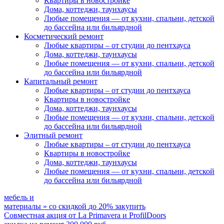
Квартиры в новостройке
Дома, коттеджи, таунхаусы
Любые помещения
— от кухни, спальни, детской
до бассейна или бильярдной
Косметический ремонт
Любые квартиры
– от студии до пентхауса
Дома, коттеджи, таунхаусы
Любые помещения
— от кухни, спальни, детской
до бассейна или бильярдной
Капитальный ремонт
Любые квартиры
– от студии до пентхауса
Квартиры в новостройке
Дома, коттеджи, таунхаусы
Любые помещения
— от кухни, спальни, детской
до бассейна или бильярдной
Элитный ремонт
Любые квартиры
– от студии до пентхауса
Квартиры в новостройке
Дома, коттеджи, таунхаусы
Любые помещения
— от кухни, спальни, детской
до бассейна или бильярдной
мебель и
материалы
»
со скидкой
до 20%
закупить
Совместная акция от
La Primavera и ProfilDoors