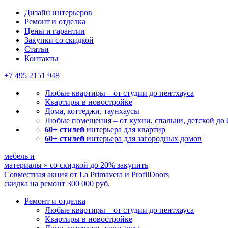
Дизайн интерьеров
Ремонт и отделка
Цены и гарантии
Закупки со скидкой
Статьи
Контакты
+7 495
2151 948
Любые квартиры – от студии до пентхауса
Квартиры в новостройке
Дома, коттеджи, таунхаусы
Любые помещения – от кухни, спальни, детской до
60+ стилей
интерьера для квартир
60+ стилей
интерьера для загородных домов
мебель и
материалы
»
со скидкой
до 20%
закупить
Совместная акция от
La Primavera и ProfilDoors
скидка на ремонт
300 000
руб.
Ремонт и отделка
Любые квартиры
– от студии до пентхауса
Квартиры в новостройке