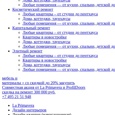
Дома, коттеджи, таунхаусы
Любые помещения
— от кухни, спальни, детской д
Косметический ремонт
Любые квартиры
– от студии до пентхауса
Дома, коттеджи, таунхаусы
Любые помещения
— от кухни, спальни, детской д
Капитальный ремонт
Любые квартиры
– от студии до пентхауса
Квартиры в новостройке
Дома, коттеджи, таунхаусы
Любые помещения
— от кухни, спальни, детской д
Элитный ремонт
Любые квартиры
– от студии до пентхауса
Квартиры в новостройке
Дома, коттеджи, таунхаусы
Любые помещения
— от кухни, спальни, детской д
мебель и
материалы
»
со скидкой
до 20%
закупить
Совместная акция от
La Primavera и ProfilDoors
скидка на ремонт
300 000
руб.
+7 495 21 51 948
La Primavera
Дизайн интерьеров
Дизайн квартир (навигационная)