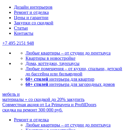
Дизайн интерьеров
Ремонт и отделка
Цены и гарантии
Закупки со скидкой
Статьи
Контакты
+7 495
2151 948
Любые квартиры – от студии до пентхауса
Квартиры в новостройке
Дома, коттеджи, таунхаусы
Любые помещения – от кухни, спальни, детской
до бассейна или бильярдной
60+ стилей
интерьера для квартир
60+ стилей
интерьера для загородных домов
мебель и
материалы
»
со скидкой
до 20%
закупить
Совместная акция от
La Primavera и ProfilDoors
скидка на ремонт
300 000
руб.
Ремонт и отделка
Любые квартиры
– от студии до пентхауса