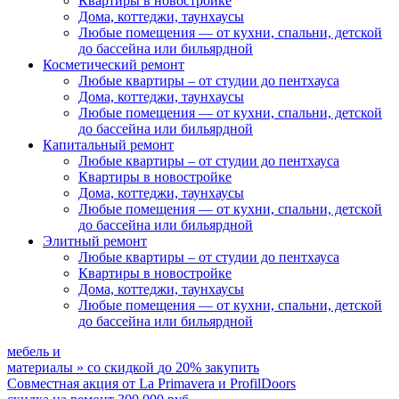
Квартиры в новостройке
Дома, коттеджи, таунхаусы
Любые помещения
— от кухни, спальни, детской
до бассейна или бильярдной
Косметический ремонт
Любые квартиры
– от студии до пентхауса
Дома, коттеджи, таунхаусы
Любые помещения
— от кухни, спальни, детской
до бассейна или бильярдной
Капитальный ремонт
Любые квартиры
– от студии до пентхауса
Квартиры в новостройке
Дома, коттеджи, таунхаусы
Любые помещения
— от кухни, спальни, детской
до бассейна или бильярдной
Элитный ремонт
Любые квартиры
– от студии до пентхауса
Квартиры в новостройке
Дома, коттеджи, таунхаусы
Любые помещения
— от кухни, спальни, детской
до бассейна или бильярдной
мебель и
материалы
»
со скидкой
до 20%
закупить
Совместная акция от
La Primavera и ProfilDoors