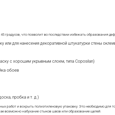
 45 градусов, что позволит во последствии избежать образования деф
ску или для нанесения декоративной штукатурки стены окле
раску с хорошим укрывным слоем, типа Coposilan)
йка обоев
оска, пробка и т. д.)
ных работ и вскрыть полиэтиленовую упаковку. Это необходимо для 
чае возможно набухание стыков швов или образование щелей.