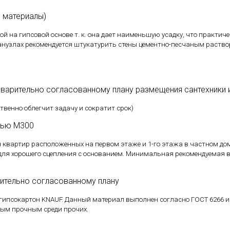
 материалы)
й на гипсовой основе т. к. она дает наименьшую усадку, что практи
анузлах рекомендуется штукатурить стены цементно-песчаным растворо
дварительно согласованному плану размещения сантехники 
твенно облегчит задачу и сократит срок)
есью М300
я квартир расположенных на первом этаже и 1-го этажа в частном дом
ля хорошего сцепления с основанием. Минимальная рекомендуемая 
ительно согласованному плану
ипсокартон KNAUF. Данный материал выполнен согласно ГОСТ 6266 и 
мым прочным среди прочих.