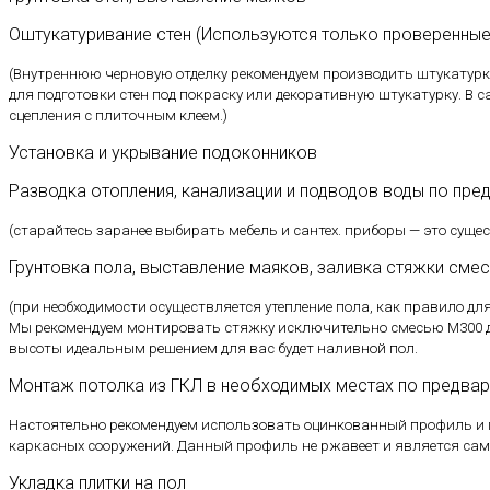
Оштукатуривание стен
(Используются только проверенные
(Внутреннюю черновую отделку рекомендуем производить штукатурко
для подготовки стен под покраску или декоративную штукатурку. В с
сцепления с плиточным клеем.)
Установка и укрывание подоконников
Разводка отопления, канализации и подводов воды по пре
(старайтесь заранее выбирать мебель и сантех. приборы — это сущес
Грунтовка пола, выставление маяков, заливка стяжки см
(при необходимости осуществляется утепление пола, как правило дл
Мы рекомендуем монтировать стяжку исключительно смесью М300 д
высоты идеальным решением для вас будет наливной пол.
Монтаж потолка из ГКЛ в необходимых местах по предвар
Настоятельно рекомендуем использовать оцинкованный профиль и г
каркасных сооружений. Данный профиль не ржавеет и является са
Укладка плитки на пол