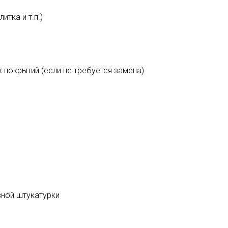
тка и т.п.)
 покрытий (если не требуется замена)
вной штукатурки