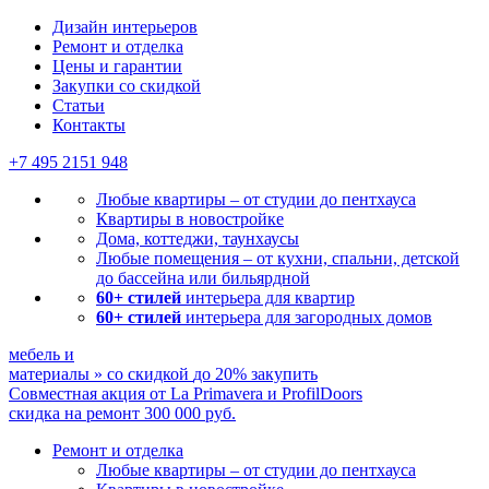
Дизайн интерьеров
Ремонт и отделка
Цены и гарантии
Закупки со скидкой
Статьи
Контакты
+7 495
2151 948
Любые квартиры – от студии до пентхауса
Квартиры в новостройке
Дома, коттеджи, таунхаусы
Любые помещения – от кухни, спальни, детской
до бассейна или бильярдной
60+ стилей
интерьера для квартир
60+ стилей
интерьера для загородных домов
мебель и
материалы
»
со скидкой
до 20%
закупить
Совместная акция от
La Primavera и ProfilDoors
скидка на ремонт
300 000
руб.
Ремонт и отделка
Любые квартиры
– от студии до пентхауса