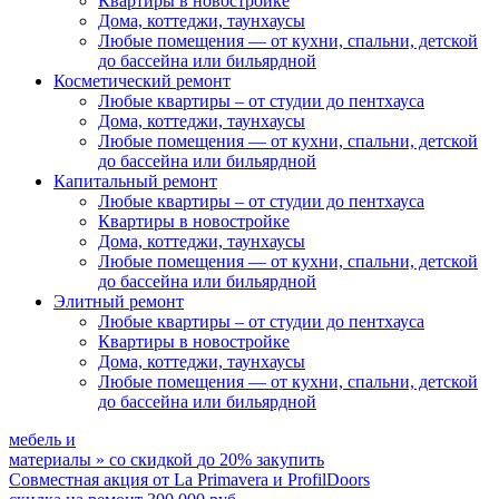
Квартиры в новостройке
Дома, коттеджи, таунхаусы
Любые помещения
— от кухни, спальни, детской
до бассейна или бильярдной
Косметический ремонт
Любые квартиры
– от студии до пентхауса
Дома, коттеджи, таунхаусы
Любые помещения
— от кухни, спальни, детской
до бассейна или бильярдной
Капитальный ремонт
Любые квартиры
– от студии до пентхауса
Квартиры в новостройке
Дома, коттеджи, таунхаусы
Любые помещения
— от кухни, спальни, детской
до бассейна или бильярдной
Элитный ремонт
Любые квартиры
– от студии до пентхауса
Квартиры в новостройке
Дома, коттеджи, таунхаусы
Любые помещения
— от кухни, спальни, детской
до бассейна или бильярдной
мебель и
материалы
»
со скидкой
до 20%
закупить
Совместная акция от
La Primavera и ProfilDoors