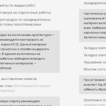
предварител
меты по видам работ
говора на отделочные работы
Настоятельно 
оцинкованный 
регородок по предварительно
материал выпол
у плану перепланировки
всем требовани
каркасных соо
родки за исключением архитектурно —
является самы
рекомендуется монтировать из
а марки М125. Данный материал
Укладка плит
 прчностью и способен выдержать
. В зданиях выполненных из
Укладка плитк
зобетона необходимо возводить
Укрывание н
блегченных материалов —
облоков.
Монтаж пото
н, выставление маяков
При установке 
внахлест под 4
ие стен
(Используются только
избежать образ
атериалы)
Шпатлевка по
новую отделку рекомендуем
покраску или
туркой на гипсовой основе т. к. она