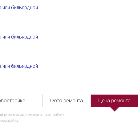
а или бильярдной
а или бильярдной
а или бильярдной
овостройке
Фото ремонта
Цена ремонта
й ремонт апартаментов в новостройке
новостройке