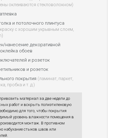
тены оклеиваются стекловолокном)
атлевка
олка и потолочного плинтуса
 краску с хорошим укрывным слоем,
n)
ен/нанесение декоративной
поклейка обоев
ыключателей и розеток
етильников и розеток
льного покрытия
(ламинат, паркет,
а, пробка и т. д.)
привозить материал за две недели до
ных работ и вскрыть полиэтиленовую
необходимо для того, чтобы покрытия
одимый уровень влажности помещения в
производится монтаж. В противном
о набухание стыков швов или
лей.