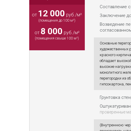
Составление с
12 000
от
руб./м²
Заключение до
(помещения до 100 м²)
Возведение пе
8 000
согласованном
от
руб./м²
(помещения свыше 100 м²)
Основные перего
художественных 
красного кирпич
обладает высокой
высокие нагрузки
монолитного желе
перегородки из о
гипсокартона, пен
Грунтовка сте
Оштукатуриван
проверенные м
(Внутреннюю чер
производить штука