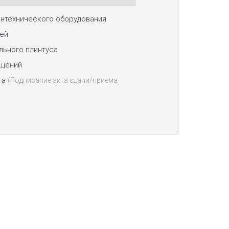
антехнического оборудования
ей
льного плинтуса
щений
та
(Подписание акта сдачи/приема