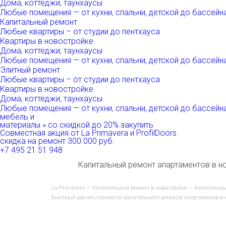
Дома, коттеджи, таунхаусы
Любые помещения
— от кухни, спальни, детской до бассейн
Капитальный ремонт
Любые квартиры
– от студии до пентхауса
Квартиры в новостройке
Дома, коттеджи, таунхаусы
Любые помещения
— от кухни, спальни, детской до бассейн
Элитный ремонт
Любые квартиры
– от студии до пентхауса
Квартиры в новостройке
Дома, коттеджи, таунхаусы
Любые помещения
— от кухни, спальни, детской до бассейн
мебель и
материалы
»
со скидкой
до 20%
закупить
Совместная акция от
La Primavera и ProfilDoors
скидка на ремонт
300 000
руб.
+7 495 21 51 948
Капитальный ремонт апартаментов в н
La Primavera
Капитальный ремонт в новостройке
Капитальны
Быстрый расчет стоимости капитального ремонта апартаменов в 