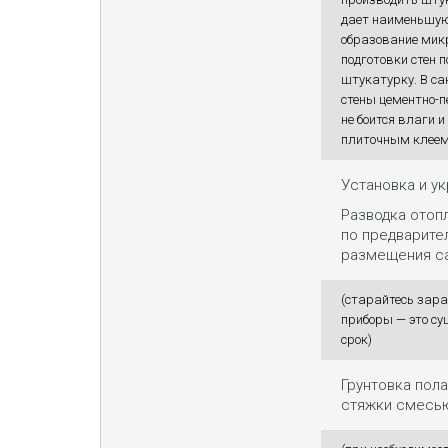
дает наименьшую
образование мик
подготовки стен 
штукатурку. В са
стены цементно-п
не боится влаги и
плиточным клеем
Установка и у
Разводка отопл
по предварите
размещения са
(старайтесь зара
приборы — это су
срок)
Грунтовка пола
стяжки смесь