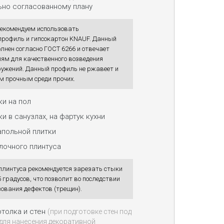
ьно согласованному плану
рекомендуем использовать
профиль и гипсокартон KNAUF. Данный
нен согласно ГОСТ 6266 и отвечает
ям для качественного возведения
ружений. Данный профиль не ржавеет и
м прочным среди прочих.
ки на пол
и в санузлах, на фартук кухни
апольной плитки
лочного плинтуса
плинтуса рекомендуется зарезать стыки
5 градусов, что позволит во последствии
ования дефектов (трещин).
толка и стен
(при подготовке стен под
 для нанесения декоративной