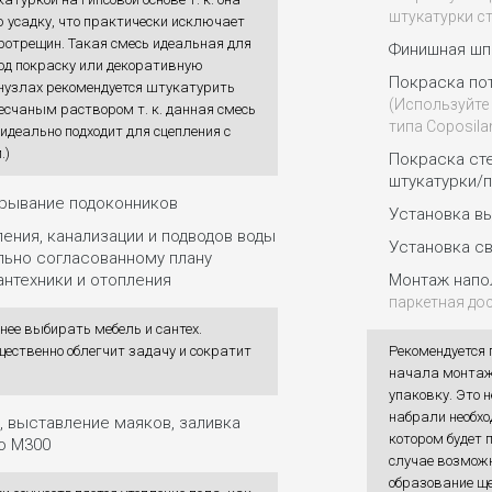
штукатурки с
 усадку, что практически исключает
ротрещин. Такая смесь идеальная для
Финишная шп
под покраску или декоративную
Покраска пот
нузлах рекомендуется штукатурить
(Используйте
есчаным раствором т. к. данная смесь
типа Coposila
 идеально подходит для сцепления с
.)
Покраска ст
штукатурки/
крывание подоконников
Установка в
ения, канализации и подводов воды
Установка св
льно согласованному плану
нтехники и отопления
Монтаж напо
паркетная доск
нее выбирать мебель и сантех.
щественно облегчит задачу и сократит
Рекомендуется 
начала монтаж
упаковку. Это 
набрали необх
, выставление маяков, заливка
котором будет 
ю М300
случае возможн
образование ще