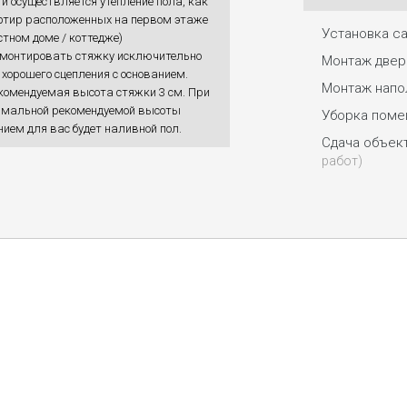
ти осуществляется утепление пола, как
ртир расположенных на первом этаже
Установка с
стном доме / коттедже)
монтировать стяжку исключительно
Монтаж двер
хорошего сцепления с основанием.
Монтаж напо
омендуемая высота стяжки 3 см. При
мальной рекомендуемой высоты
Уборка поме
ем для вас будет наливной пол.
Сдача объек
работ)