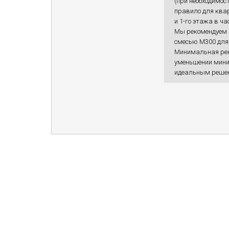
(при необходимос
правило для ква
и 1-го этажа в ча
Мы рекомендуем 
смесью М300 для 
Минимальная рек
уменьшении мини
идеальным решени