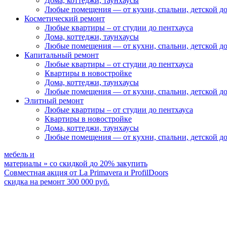
Дома, коттеджи, таунхаусы
Любые помещения
— от кухни, спальни, детской д
Косметический ремонт
Любые квартиры
– от студии до пентхауса
Дома, коттеджи, таунхаусы
Любые помещения
— от кухни, спальни, детской д
Капитальный ремонт
Любые квартиры
– от студии до пентхауса
Квартиры в новостройке
Дома, коттеджи, таунхаусы
Любые помещения
— от кухни, спальни, детской д
Элитный ремонт
Любые квартиры
– от студии до пентхауса
Квартиры в новостройке
Дома, коттеджи, таунхаусы
Любые помещения
— от кухни, спальни, детской д
мебель и
материалы
»
со скидкой
до 20%
закупить
Совместная акция от
La Primavera и ProfilDoors
скидка на ремонт
300 000
руб.