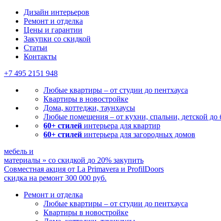
Дизайн интерьеров
Ремонт и отделка
Цены и гарантии
Закупки со скидкой
Статьи
Контакты
+7 495
2151 948
Любые квартиры – от студии до пентхауса
Квартиры в новостройке
Дома, коттеджи, таунхаусы
Любые помещения – от кухни, спальни, детской до
60+ стилей
интерьера для квартир
60+ стилей
интерьера для загородных домов
мебель и
материалы
»
со скидкой
до 20%
закупить
Совместная акция от
La Primavera и ProfilDoors
скидка на ремонт
300 000
руб.
Ремонт и отделка
Любые квартиры
– от студии до пентхауса
Квартиры в новостройке