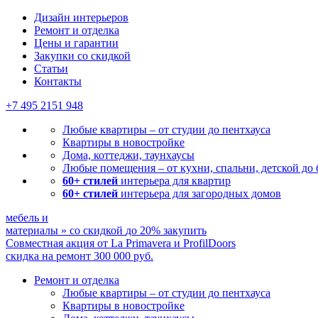
Дизайн интерьеров
Ремонт и отделка
Цены и гарантии
Закупки со скидкой
Статьи
Контакты
+7 495
2151 948
Любые квартиры – от студии до пентхауса
Квартиры в новостройке
Дома, коттеджи, таунхаусы
Любые помещения – от кухни, спальни, детской до
60+ стилей
интерьера для квартир
60+ стилей
интерьера для загородных домов
мебель и
материалы
»
со скидкой
до 20%
закупить
Совместная акция от
La Primavera и ProfilDoors
скидка на ремонт
300 000
руб.
Ремонт и отделка
Любые квартиры
– от студии до пентхауса
Квартиры в новостройке