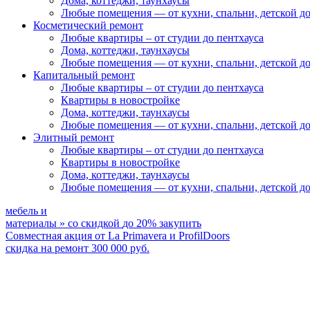
Дома, коттеджи, таунхаусы
Любые помещения
— от кухни, спальни, детской д
Косметический ремонт
Любые квартиры
– от студии до пентхауса
Дома, коттеджи, таунхаусы
Любые помещения
— от кухни, спальни, детской д
Капитальный ремонт
Любые квартиры
– от студии до пентхауса
Квартиры в новостройке
Дома, коттеджи, таунхаусы
Любые помещения
— от кухни, спальни, детской д
Элитный ремонт
Любые квартиры
– от студии до пентхауса
Квартиры в новостройке
Дома, коттеджи, таунхаусы
Любые помещения
— от кухни, спальни, детской д
мебель и
материалы
»
со скидкой
до 20%
закупить
Совместная акция от
La Primavera и ProfilDoors
скидка на ремонт
300 000
руб.