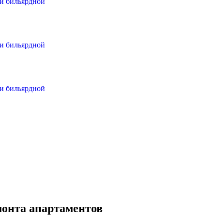
ли бильярдной
ли бильярдной
ли бильярдной
монта апартаментов