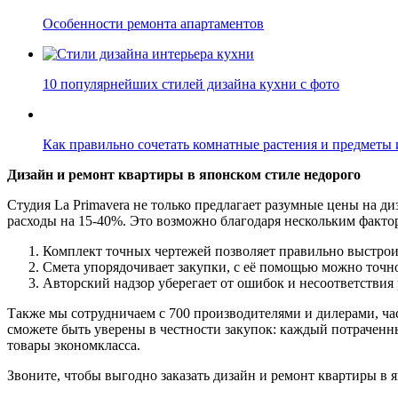
Особенности ремонта апартаментов
10 популярнейших стилей дизайна кухни с фото
Как правильно сочетать комнатные растения и предметы 
Дизайн и ремонт квартиры в японском стиле недорого
Студия La Primavera не только предлагает разумные цены на д
расходы на 15-40%. Это возможно благодаря нескольким факто
Комплект точных чертежей позволяет правильно выстроит
Смета упорядочивает закупки, с её помощью можно точно
Авторский надзор уберегает от ошибок и несоответствия 
Также мы сотрудничаем с 700 производителями и дилерами, ч
сможете быть уверены в честности закупок: каждый потрачен
товары экономкласса.
Звоните, чтобы выгодно заказать дизайн и ремонт квартиры в 