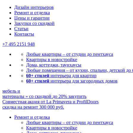
Дизайн интерьеров
Ремонт и отделка
Цены и гарантии
Закупки со скидкой
Статьи
Контакты
+7 495
2151 948
Любые квартиры – от студии до пентхауса
Квартиры в новостройке
Дома, коттеджи, таунхаусы
Любые помещения – от кухни, спальни, детской до
60+ стилей
интерьера для квартир
60+ стилей
интерьера для загородных домов
мебель и
материалы
»
со скидкой
до 20%
закупить
Совместная акция от
La Primavera и ProfilDoors
скидка на ремонт
300 000
руб.
Ремонт и отделка
Любые квартиры
– от студии до пентхауса
Квартиры в новостройке