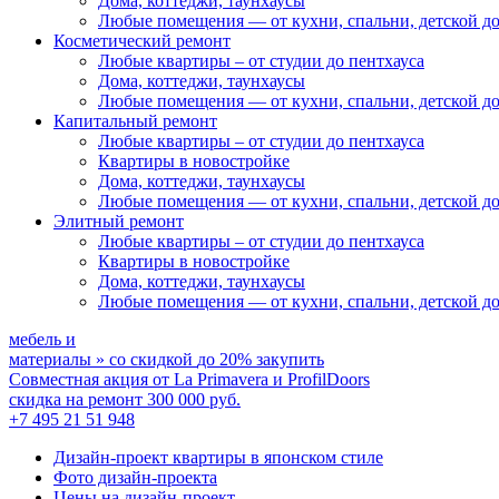
Дома, коттеджи, таунхаусы
Любые помещения
— от кухни, спальни, детской д
Косметический ремонт
Любые квартиры
– от студии до пентхауса
Дома, коттеджи, таунхаусы
Любые помещения
— от кухни, спальни, детской д
Капитальный ремонт
Любые квартиры
– от студии до пентхауса
Квартиры в новостройке
Дома, коттеджи, таунхаусы
Любые помещения
— от кухни, спальни, детской д
Элитный ремонт
Любые квартиры
– от студии до пентхауса
Квартиры в новостройке
Дома, коттеджи, таунхаусы
Любые помещения
— от кухни, спальни, детской д
мебель и
материалы
»
со скидкой
до 20%
закупить
Совместная акция от
La Primavera и ProfilDoors
скидка на ремонт
300 000
руб.
+7 495 21 51 948
Дизайн-проект квартиры в японском стиле
Фото дизайн-проекта
Цены на дизайн-проект