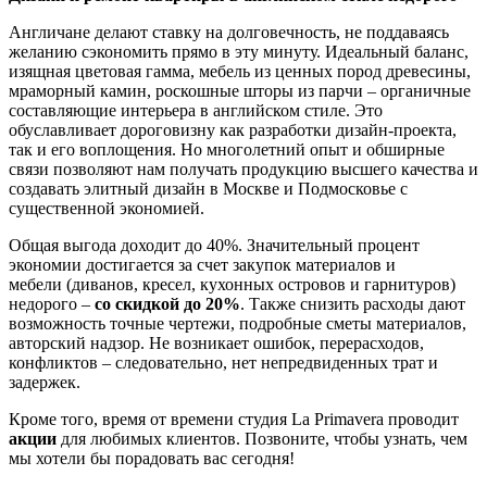
Англичане делают ставку на долговечность, не поддаваясь
желанию сэкономить прямо в эту минуту. Идеальный баланс,
изящная цветовая гамма, мебель из ценных пород древесины,
мраморный камин, роскошные шторы из парчи – органичные
составляющие интерьера в английском стиле. Это
обуславливает дороговизну как разработки дизайн-проекта,
так и его воплощения. Но многолетний опыт и обширные
связи позволяют нам получать продукцию высшего качества и
создавать элитный дизайн в Москве и Подмосковье с
существенной экономией.
Общая выгода доходит до 40%. Значительный процент
экономии достигается за счет закупок материалов и
мебели (диванов, кресел, кухонных островов и гарнитуров)
недорого –
со скидкой до 20%
. Также снизить расходы дают
возможность точные чертежи, подробные сметы материалов,
авторский надзор. Не возникает ошибок, перерасходов,
конфликтов – следовательно, нет непредвиденных трат и
задержек.
Кроме того, время от времени студия La Primavera проводит
акции
для любимых клиентов. Позвоните, чтобы узнать, чем
мы хотели бы порадовать вас сегодня!