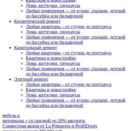
Квартиры в новостройке
Дома, коттеджи, таунхаусы
Любые помещения
— от кухни, спальни, детской
до бассейна или бильярдной
Косметический ремонт
Любые квартиры
– от студии до пентхауса
Дома, коттеджи, таунхаусы
Любые помещения
— от кухни, спальни, детской
до бассейна или бильярдной
Капитальный ремонт
Любые квартиры
– от студии до пентхауса
Квартиры в новостройке
Дома, коттеджи, таунхаусы
Любые помещения
— от кухни, спальни, детской
до бассейна или бильярдной
Элитный ремонт
Любые квартиры
– от студии до пентхауса
Квартиры в новостройке
Дома, коттеджи, таунхаусы
Любые помещения
— от кухни, спальни, детской
до бассейна или бильярдной
мебель и
материалы
»
со скидкой
до 20%
закупить
Совместная акция от
La Primavera и ProfilDoors