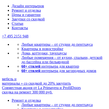
Мы ничего не навязываем, лишь отвечаем на ваши воп
Дизайн интерьеров
Ремонт и отделка
Цены и гарантии
Закупки со скидкой
Статьи
Контакты
+7 495
2151 948
Любые квартиры – от студии до пентхауса
Квартиры в новостройке
Дома, коттеджи, таунхаусы
Любые помещения – от кухни, спальни, детской
до бассейна или бильярдной
60+ стилей
интерьера для квартир
60+ стилей
интерьера для загородных домов
мебель и
материалы
»
со скидкой
до 20%
закупить
Совместная акция от
La Primavera и ProfilDoors
скидка на ремонт
300 000
руб.
Ремонт и отделка
Любые квартиры
– от студии до пентхауса