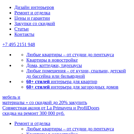
Мы ничего не навязываем, лишь отвечаем на ваши вопросы
Дизайн интерьеров
Ремонт и отделка
Цены и гарантии
Закупки со скидкой
Статьи
Контакты
+7 495
2151 948
Любые квартиры – от студии до пентхауса
Квартиры в новостройке
Дома, коттеджи, таунхаусы
Любые помещения – от кухни, спальни, детской
до бассейна или бильярдной
60+ стилей
интерьера для квартир
60+ стилей
интерьера для загородных домов
мебель и
материалы
»
со скидкой
до 20%
закупить
Совместная акция от
La Primavera и ProfilDoors
скидка на ремонт
300 000
руб.
Ремонт и отделка
Любые квартиры
– от студии до пентхауса