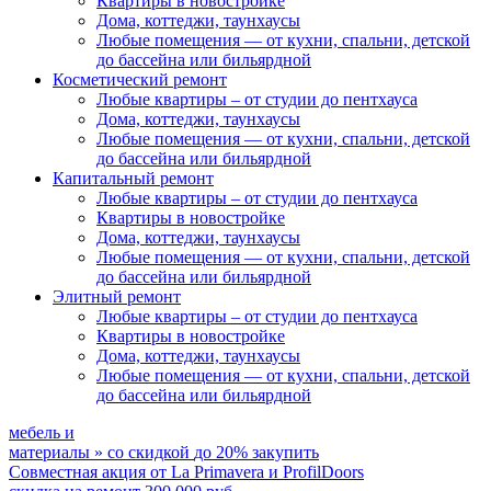
Квартиры в новостройке
Дома, коттеджи, таунхаусы
Любые помещения
— от кухни, спальни, детской
до бассейна или бильярдной
Косметический ремонт
Любые квартиры
– от студии до пентхауса
Дома, коттеджи, таунхаусы
Любые помещения
— от кухни, спальни, детской
до бассейна или бильярдной
Капитальный ремонт
Любые квартиры
– от студии до пентхауса
Квартиры в новостройке
Дома, коттеджи, таунхаусы
Любые помещения
— от кухни, спальни, детской
до бассейна или бильярдной
Элитный ремонт
Любые квартиры
– от студии до пентхауса
Квартиры в новостройке
Дома, коттеджи, таунхаусы
Любые помещения
— от кухни, спальни, детской
до бассейна или бильярдной
мебель и
материалы
»
со скидкой
до 20%
закупить
Совместная акция от
La Primavera и ProfilDoors