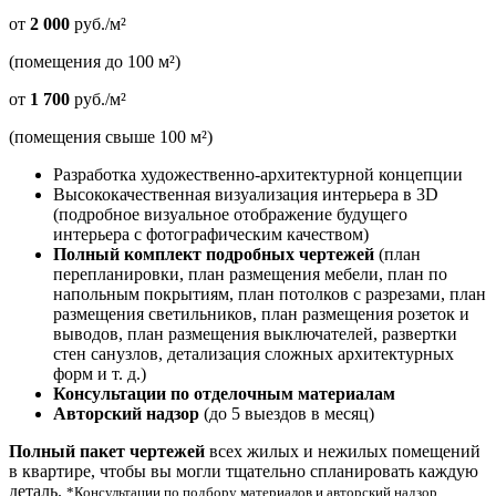
от
2 000
руб./м²
(помещения до 100 м²)
от
1 700
руб./м²
(помещения свыше 100 м²)
Разработка художественно-архитектурной концепции
Высококачественная визуализация интерьера в 3D
(подробное визуальное отображение будущего
интерьера с фотографическим качеством)
Полный комплект подробных чертежей
(план
перепланировки, план размещения мебели, план по
напольным покрытиям, план потолков с разрезами, план
размещения светильников, план размещения розеток и
выводов, план размещения выключателей, развертки
стен санузлов, детализация сложных архитектурных
форм и т. д.)
Консультации по отделочным материалам
Авторский надзор
(до 5 выездов в месяц)
Полный пакет чертежей
всех жилых и нежилых помещений
в квартире, чтобы вы могли тщательно спланировать каждую
деталь.
*Консультации по подбору материалов и авторский надзор