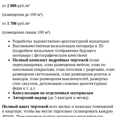
от
2 000
руб./м²
(помещения до 100 м²)
от
1 700
руб./м²
(помещения свыше 100 м²)
Разработка художественно-архитектурной концепции
Высококачественная визуализация интерьера в 3D
(подробное визуальное отображение будущего
интерьера с фотографическим качеством)
Полный комплект подробных чертежей
(план
перепланировки, план размещения мебели, план по
напольным покрытиям, план потолков с разрезами, план
размещения светильников, план размещения розеток и
выводов, план размещения выключателей, развертки
стен санузлов, детализация сложных архитектурных
форм и т. д.)
Консультации по отделочным материалам
Авторский надзор
(до 5 выездов в месяц)
Полный пакет чертежей
всех жилых и нежилых помещений
в квартире, чтобы вы могли тщательно спланировать каждую
деталь.
*Консультации по подбору материалов и авторский надзор