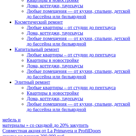
Квартиры в новостройке
Дома, коттеджи, таунхаусы
Любые помещения
— от кухни, спальни, детской
до бассейна или бильярдной
Косметический ремонт
Любые квартиры
– от студии до пентхауса
Дома, коттеджи, таунхаусы
Любые помещения
— от кухни, спальни, детской
до бассейна или бильярдной
Капитальный ремонт
Любые квартиры
– от студии до пентхауса
Квартиры в новостройке
Дома, коттеджи, таунхаусы
Любые помещения
— от кухни, спальни, детской
до бассейна или бильярдной
Элитный ремонт
Любые квартиры
– от студии до пентхауса
Квартиры в новостройке
Дома, коттеджи, таунхаусы
Любые помещения
— от кухни, спальни, детской
до бассейна или бильярдной
мебель и
материалы
»
со скидкой
до 20%
закупить
Совместная акция от
La Primavera и ProfilDoors