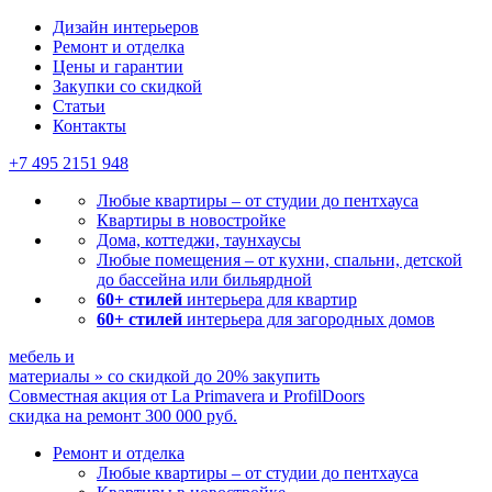
Мы ничего не навязываем, лишь отвечаем на ваши вопросы
Дизайн интерьеров
Ремонт и отделка
Цены и гарантии
Закупки со скидкой
Статьи
Контакты
+7 495
2151 948
Любые квартиры – от студии до пентхауса
Квартиры в новостройке
Дома, коттеджи, таунхаусы
Любые помещения – от кухни, спальни, детской
до бассейна или бильярдной
60+ стилей
интерьера для квартир
60+ стилей
интерьера для загородных домов
мебель и
материалы
»
со скидкой
до 20%
закупить
Совместная акция от
La Primavera и ProfilDoors
скидка на ремонт
300 000
руб.
Ремонт и отделка
Любые квартиры
– от студии до пентхауса