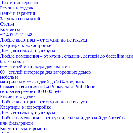
Мы ничего не навязываем, лишь отвечаем на ваши вопросы
Дизайн интерьеров
Ремонт и отделка
Цены и гарантии
Закупки со скидкой
Статьи
Контакты
+7 495
2151 948
Любые квартиры – от студии до пентхауса
Квартиры в новостройке
Дома, коттеджи, таунхаусы
Любые помещения – от кухни, спальни, детской до бассейна или
бильярдной
60+ стилей
интерьера для квартир
60+ стилей
интерьера для загородных домов
мебель и
материалы
»
со скидкой
до 20%
закупить
Совместная акция от
La Primavera и ProfilDoors
скидка на ремонт
300 000
руб.
Ремонт и отделка
Любые квартиры
– от студии до пентхауса
Квартиры в новостройке
Дома, коттеджи, таунхаусы
Любые помещения
— от кухни, спальни, детской до бассейна
или бильярдной
Косметический ремонт