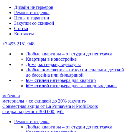
Дизайн интерьеров
Ремонт и отделка
Цены и гарантии
Закупки со скидкой
Статьи
Контакты
+7 495
2151 948
Любые квартиры – от студии до пентхауса
Квартиры в новостройке
Дома, коттеджи, таунхаусы
Любые помещения – от кухни, спальни, детской
до бассейна или бильярдной
60+ стилей
интерьера для квартир
60+ стилей
интерьера для загородных домов
мебель и
материалы
»
со скидкой
до 20%
закупить
Совместная акция от
La Primavera и ProfilDoors
скидка на ремонт
300 000
руб.
Ремонт и отделка
Любые квартиры
– от студии до пентхауса