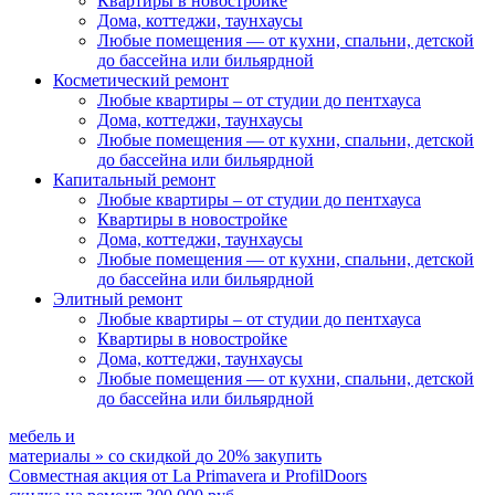
Квартиры в новостройке
Дома, коттеджи, таунхаусы
Любые помещения
— от кухни, спальни, детской
до бассейна или бильярдной
Косметический ремонт
Любые квартиры
– от студии до пентхауса
Дома, коттеджи, таунхаусы
Любые помещения
— от кухни, спальни, детской
до бассейна или бильярдной
Капитальный ремонт
Любые квартиры
– от студии до пентхауса
Квартиры в новостройке
Дома, коттеджи, таунхаусы
Любые помещения
— от кухни, спальни, детской
до бассейна или бильярдной
Элитный ремонт
Любые квартиры
– от студии до пентхауса
Квартиры в новостройке
Дома, коттеджи, таунхаусы
Любые помещения
— от кухни, спальни, детской
до бассейна или бильярдной
мебель и
материалы
»
со скидкой
до 20%
закупить
Совместная акция от
La Primavera и ProfilDoors