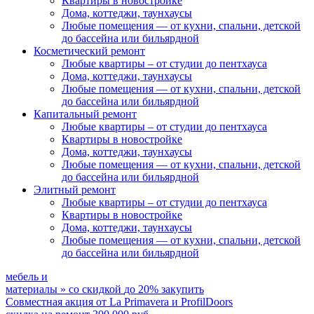
Квартиры в новостройке
Дома, коттеджи, таунхаусы
Любые помещения
— от кухни, спальни, детской
до бассейна или бильярдной
Косметический ремонт
Любые квартиры
– от студии до пентхауса
Дома, коттеджи, таунхаусы
Любые помещения
— от кухни, спальни, детской
до бассейна или бильярдной
Капитальный ремонт
Любые квартиры
– от студии до пентхауса
Квартиры в новостройке
Дома, коттеджи, таунхаусы
Любые помещения
— от кухни, спальни, детской
до бассейна или бильярдной
Элитный ремонт
Любые квартиры
– от студии до пентхауса
Квартиры в новостройке
Дома, коттеджи, таунхаусы
Любые помещения
— от кухни, спальни, детской
до бассейна или бильярдной
мебель и
материалы
»
со скидкой
до 20%
закупить
Совместная акция от
La Primavera и ProfilDoors