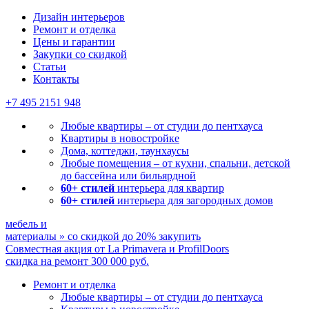
Дизайн интерьеров
Ремонт и отделка
Цены и гарантии
Закупки со скидкой
Статьи
Контакты
+7 495
2151 948
Любые квартиры – от студии до пентхауса
Квартиры в новостройке
Дома, коттеджи, таунхаусы
Любые помещения – от кухни, спальни, детской
до бассейна или бильярдной
60+ стилей
интерьера для квартир
60+ стилей
интерьера для загородных домов
мебель и
материалы
»
со скидкой
до 20%
закупить
Совместная акция от
La Primavera и ProfilDoors
скидка на ремонт
300 000
руб.
Ремонт и отделка
Любые квартиры
– от студии до пентхауса