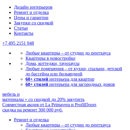
Дизайн интерьеров
Ремонт и отделка
Цены и гарантии
Закупки со скидкой
Статьи
Контакты
+7 495
2151 948
Любые квартиры – от студии до пентхауса
Квартиры в новостройке
Дома, коттеджи, таунхаусы
Любые помещения – от кухни, спальни, детской
до бассейна или бильярдной
60+ стилей
интерьера для квартир
60+ стилей
интерьера для загородных домов
мебель и
материалы
»
со скидкой
до 20%
закупить
Совместная акция от
La Primavera и ProfilDoors
скидка на ремонт
300 000
руб.
Ремонт и отделка
Любые квартиры
– от студии до пентхауса