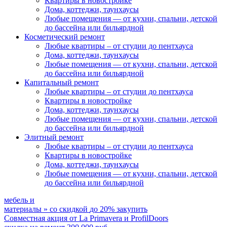
Квартиры в новостройке
Дома, коттеджи, таунхаусы
Любые помещения
— от кухни, спальни, детской
до бассейна или бильярдной
Косметический ремонт
Любые квартиры
– от студии до пентхауса
Дома, коттеджи, таунхаусы
Любые помещения
— от кухни, спальни, детской
до бассейна или бильярдной
Капитальный ремонт
Любые квартиры
– от студии до пентхауса
Квартиры в новостройке
Дома, коттеджи, таунхаусы
Любые помещения
— от кухни, спальни, детской
до бассейна или бильярдной
Элитный ремонт
Любые квартиры
– от студии до пентхауса
Квартиры в новостройке
Дома, коттеджи, таунхаусы
Любые помещения
— от кухни, спальни, детской
до бассейна или бильярдной
мебель и
материалы
»
со скидкой
до 20%
закупить
Совместная акция от
La Primavera и ProfilDoors