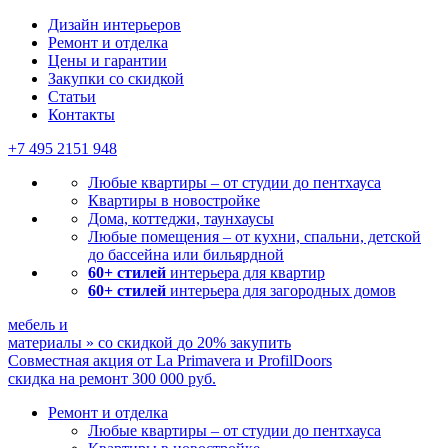
Дизайн интерьеров
Ремонт и отделка
Цены и гарантии
Закупки со скидкой
Статьи
Контакты
+7 495
2151 948
Любые квартиры – от студии до пентхауса
Квартиры в новостройке
Дома, коттеджи, таунхаусы
Любые помещения – от кухни, спальни, детской
до бассейна или бильярдной
60+ стилей
интерьера для квартир
60+ стилей
интерьера для загородных домов
мебель и
материалы
»
со скидкой
до 20%
закупить
Совместная акция от
La Primavera и ProfilDoors
скидка на ремонт
300 000
руб.
Ремонт и отделка
Любые квартиры
– от студии до пентхауса