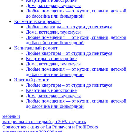
Квартиры в новостройке
Дома, коттеджи, таунхаусы
Любые помещения
— от кухни, спальни, детской
до бассейна или бильярдной
Косметический ремонт
Любые квартиры
– от студии до пентхауса
Дома, коттеджи, таунхаусы
Любые помещения
— от кухни, спальни, детской
до бассейна или бильярдной
Капитальный ремонт
Любые квартиры
– от студии до пентхауса
Квартиры в новостройке
Дома, коттеджи, таунхаусы
Любые помещения
— от кухни, спальни, детской
до бассейна или бильярдной
Элитный ремонт
Любые квартиры
– от студии до пентхауса
Квартиры в новостройке
Дома, коттеджи, таунхаусы
Любые помещения
— от кухни, спальни, детской
до бассейна или бильярдной
мебель и
материалы
»
со скидкой
до 20%
закупить
Совместная акция от
La Primavera и ProfilDoors