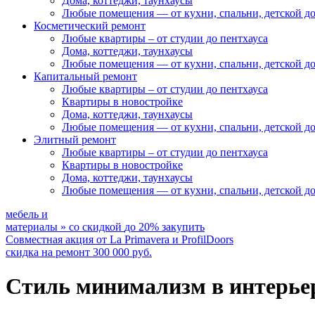
Дома, коттеджи, таунхаусы
Любые помещения
— от кухни, спальни, детской д
Косметический ремонт
Любые квартиры
– от студии до пентхауса
Дома, коттеджи, таунхаусы
Любые помещения
— от кухни, спальни, детской д
Капитальный ремонт
Любые квартиры
– от студии до пентхауса
Квартиры в новостройке
Дома, коттеджи, таунхаусы
Любые помещения
— от кухни, спальни, детской д
Элитный ремонт
Любые квартиры
– от студии до пентхауса
Квартиры в новостройке
Дома, коттеджи, таунхаусы
Любые помещения
— от кухни, спальни, детской д
мебель и
материалы
»
со скидкой
до 20%
закупить
Совместная акция от
La Primavera и ProfilDoors
скидка на ремонт
300 000
руб.
Стиль минимализм в интерье