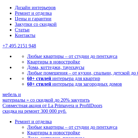
Дизайн интерьеров
Ремонт и отделка
Цены и гарантии
Закупки со скидкой
Статьи
Контакты
+7 495
2151 948
Любые квартиры – от студии до пентхауса
Квартиры в новостройке
Дома, коттеджи, таунхаусы
Любые помещения – от кухни, спальни, детской до
60+ стилей
интерьера для квартир
60+ стилей
интерьера для загородных домов
мебель и
материалы
»
со скидкой
до 20%
закупить
Совместная акция от
La Primavera и ProfilDoors
скидка на ремонт
300 000
руб.
Ремонт и отделка
Любые квартиры
– от студии до пентхауса
Квартиры в новостройке