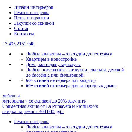
Мы ничего не навязываем, лишь отвечаем на ваши вопросы
Дизайн интерьеров
Ремонт и отделка
Цены и гарантии
Закупки со скидкой
Статьи
Контакты
+7 495
2151 948
Любые квартиры – от студии до пентхауса
Квартиры в новостройке
Дома, коттеджи, таунхаусы
Любые помещения – от кухни, спальни, детской
до бассейна или бильярдной
60+ стилей
интерьера для квартир
60+ стилей
интерьера для загородных домов
мебель и
материалы
»
со скидкой
до 20%
закупить
Совместная акция от
La Primavera и ProfilDoors
скидка на ремонт
300 000
руб.
Ремонт и отделка
Любые квартиры
– от студии до пентхауса