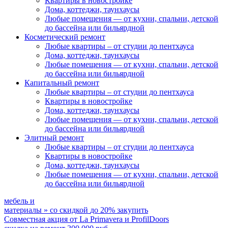
Квартиры в новостройке
Дома, коттеджи, таунхаусы
Любые помещения
— от кухни, спальни, детской
до бассейна или бильярдной
Косметический ремонт
Любые квартиры
– от студии до пентхауса
Дома, коттеджи, таунхаусы
Любые помещения
— от кухни, спальни, детской
до бассейна или бильярдной
Капитальный ремонт
Любые квартиры
– от студии до пентхауса
Квартиры в новостройке
Дома, коттеджи, таунхаусы
Любые помещения
— от кухни, спальни, детской
до бассейна или бильярдной
Элитный ремонт
Любые квартиры
– от студии до пентхауса
Квартиры в новостройке
Дома, коттеджи, таунхаусы
Любые помещения
— от кухни, спальни, детской
до бассейна или бильярдной
мебель и
материалы
»
со скидкой
до 20%
закупить
Совместная акция от
La Primavera и ProfilDoors