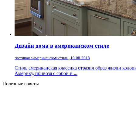
Дизайн дома в американском стиле
гостиная в американском стиле | 10-08-2018
Стиль американская классика отразил образ жизни колон
Америку, привозя с собой и ...
Полезные советы