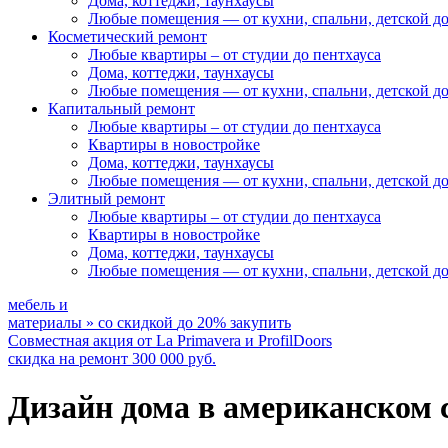
Дома, коттеджи, таунхаусы
Любые помещения
— от кухни, спальни, детской д
Косметический ремонт
Любые квартиры
– от студии до пентхауса
Дома, коттеджи, таунхаусы
Любые помещения
— от кухни, спальни, детской д
Капитальный ремонт
Любые квартиры
– от студии до пентхауса
Квартиры в новостройке
Дома, коттеджи, таунхаусы
Любые помещения
— от кухни, спальни, детской д
Элитный ремонт
Любые квартиры
– от студии до пентхауса
Квартиры в новостройке
Дома, коттеджи, таунхаусы
Любые помещения
— от кухни, спальни, детской д
мебель и
материалы
»
со скидкой
до 20%
закупить
Совместная акция от
La Primavera и ProfilDoors
скидка на ремонт
300 000
руб.
Дизайн дома в американском 