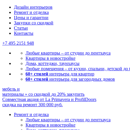
Дизайн интерьеров
Ремонт и отделка
Цены и гарантии
Закупки со скидкой
Статьи
Контакты
+7 495
2151 948
Любые квартиры – от студии до пентхауса
Квартиры в новостройке
Дома, коттеджи, таунхаусы
Любые помещения – от кухни, спальни, детской до
60+ стилей
интерьера для квартир
60+ стилей
интерьера для загородных домов
мебель и
материалы
»
со скидкой
до 20%
закупить
Совместная акция от
La Primavera и ProfilDoors
скидка на ремонт
300 000
руб.
Ремонт и отделка
Любые квартиры
– от студии до пентхауса
Квартиры в новостройке