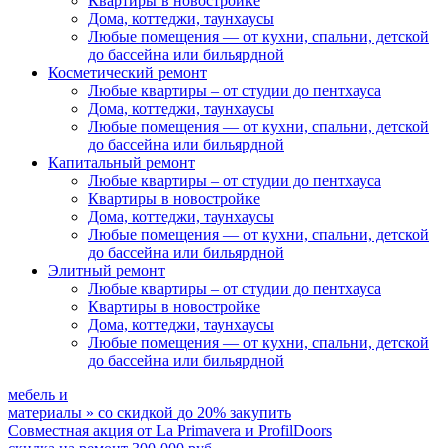
Квартиры в новостройке
Дома, коттеджи, таунхаусы
Любые помещения
— от кухни, спальни, детской
до бассейна или бильярдной
Косметический ремонт
Любые квартиры
– от студии до пентхауса
Дома, коттеджи, таунхаусы
Любые помещения
— от кухни, спальни, детской
до бассейна или бильярдной
Капитальный ремонт
Любые квартиры
– от студии до пентхауса
Квартиры в новостройке
Дома, коттеджи, таунхаусы
Любые помещения
— от кухни, спальни, детской
до бассейна или бильярдной
Элитный ремонт
Любые квартиры
– от студии до пентхауса
Квартиры в новостройке
Дома, коттеджи, таунхаусы
Любые помещения
— от кухни, спальни, детской
до бассейна или бильярдной
мебель и
материалы
»
со скидкой
до 20%
закупить
Совместная акция от
La Primavera и ProfilDoors