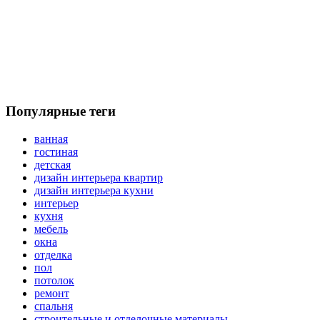
Популярные теги
ванная
гостиная
детская
дизайн интерьера квартир
дизайн интерьера кухни
интерьер
кухня
мебель
окна
отделка
пол
потолок
ремонт
спальня
строительные и отделочные материалы