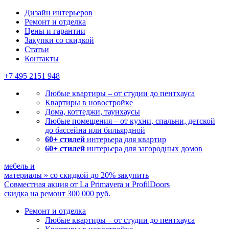
Мы ничего не навязываем, лишь отвечаем на ваши вопросы
Дизайн интерьеров
Ремонт и отделка
Цены и гарантии
Закупки со скидкой
Статьи
Контакты
+7 495
2151 948
Любые квартиры – от студии до пентхауса
Квартиры в новостройке
Дома, коттеджи, таунхаусы
Любые помещения – от кухни, спальни, детской
до бассейна или бильярдной
60+ стилей
интерьера для квартир
60+ стилей
интерьера для загородных домов
мебель и
материалы
»
со скидкой
до 20%
закупить
Совместная акция от
La Primavera и ProfilDoors
скидка на ремонт
300 000
руб.
Ремонт и отделка
Любые квартиры
– от студии до пентхауса