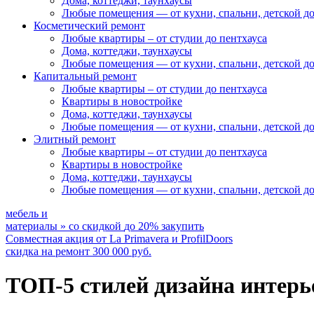
Дома, коттеджи, таунхаусы
Любые помещения
— от кухни, спальни, детской д
Косметический ремонт
Любые квартиры
– от студии до пентхауса
Дома, коттеджи, таунхаусы
Любые помещения
— от кухни, спальни, детской д
Капитальный ремонт
Любые квартиры
– от студии до пентхауса
Квартиры в новостройке
Дома, коттеджи, таунхаусы
Любые помещения
— от кухни, спальни, детской д
Элитный ремонт
Любые квартиры
– от студии до пентхауса
Квартиры в новостройке
Дома, коттеджи, таунхаусы
Любые помещения
— от кухни, спальни, детской д
мебель и
материалы
»
со скидкой
до 20%
закупить
Совместная акция от
La Primavera и ProfilDoors
скидка на ремонт
300 000
руб.
ТОП-5 стилей дизайна интерь