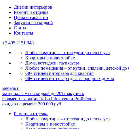
Дизайн интерьеров
Ремонт и отделка
Цены и гарантии
Закупки со скидкой
Статьи
Контакты
+7 495
2151 948
Любые квартиры – от студии до пентхауса
Квартиры в новостройке
Дома, коттеджи, таунхаусы
Любые помещения – от кухни, спальни, детской до
60+ стилей
интерьера для квартир
60+ стилей
интерьера для загородных домов
мебель и
материалы
»
со скидкой
до 20%
закупить
Совместная акция от
La Primavera и ProfilDoors
скидка на ремонт
300 000
руб.
Ремонт и отделка
Любые квартиры
– от студии до пентхауса
Квартиры в новостройке