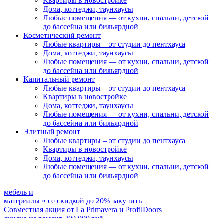
Квартиры в новостройке
Дома, коттеджи, таунхаусы
Любые помещения
— от кухни, спальни, детской
до бассейна или бильярдной
Косметический ремонт
Любые квартиры
– от студии до пентхауса
Дома, коттеджи, таунхаусы
Любые помещения
— от кухни, спальни, детской
до бассейна или бильярдной
Капитальный ремонт
Любые квартиры
– от студии до пентхауса
Квартиры в новостройке
Дома, коттеджи, таунхаусы
Любые помещения
— от кухни, спальни, детской
до бассейна или бильярдной
Элитный ремонт
Любые квартиры
– от студии до пентхауса
Квартиры в новостройке
Дома, коттеджи, таунхаусы
Любые помещения
— от кухни, спальни, детской
до бассейна или бильярдной
мебель и
материалы
»
со скидкой
до 20%
закупить
Совместная акция от
La Primavera и ProfilDoors