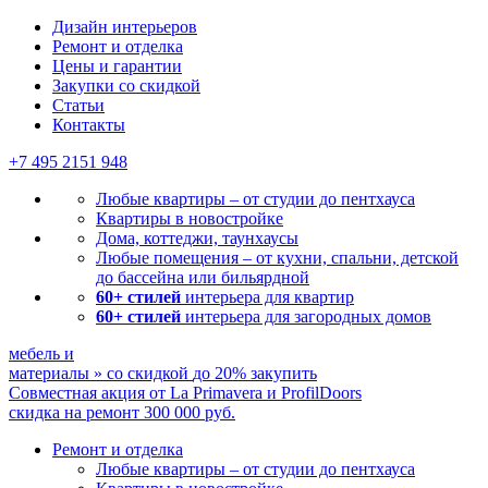
Мы ничего не навязываем, лишь отвечаем на ваши вопросы
Дизайн интерьеров
Ремонт и отделка
Цены и гарантии
Закупки со скидкой
Статьи
Контакты
+7 495
2151 948
Любые квартиры – от студии до пентхауса
Квартиры в новостройке
Дома, коттеджи, таунхаусы
Любые помещения – от кухни, спальни, детской
до бассейна или бильярдной
60+ стилей
интерьера для квартир
60+ стилей
интерьера для загородных домов
мебель и
материалы
»
со скидкой
до 20%
закупить
Совместная акция от
La Primavera и ProfilDoors
скидка на ремонт
300 000
руб.
Ремонт и отделка
Любые квартиры
– от студии до пентхауса