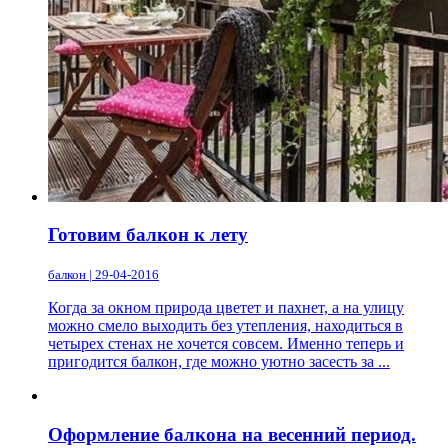
Готовим балкон к лету
балкон | 29-04-2016
Когда за окном природа цветет и пахнет, а на улицу
можно смело выходить без утепления, находиться в
четырех стенах не хочется совсем. Именно теперь и
пригодится балкон, где можно уютно засесть за ...
Оформление балкона на весенний период.