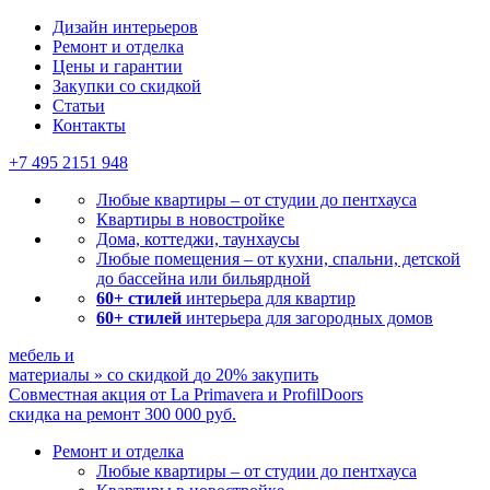
Дизайн интерьеров
Ремонт и отделка
Цены и гарантии
Закупки со скидкой
Статьи
Контакты
+7 495
2151 948
Любые квартиры – от студии до пентхауса
Квартиры в новостройке
Дома, коттеджи, таунхаусы
Любые помещения – от кухни, спальни, детской
до бассейна или бильярдной
60+ стилей
интерьера для квартир
60+ стилей
интерьера для загородных домов
мебель и
материалы
»
со скидкой
до 20%
закупить
Совместная акция от
La Primavera и ProfilDoors
скидка на ремонт
300 000
руб.
Ремонт и отделка
Любые квартиры
– от студии до пентхауса