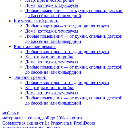
Квартиры в новостройке
Дома, коттеджи, таунхаусы
Любые помещения
— от кухни, спальни, детской
до бассейна или бильярдной
Косметический ремонт
Любые квартиры
– от студии до пентхауса
Дома, коттеджи, таунхаусы
Любые помещения
— от кухни, спальни, детской
до бассейна или бильярдной
Капитальный ремонт
Любые квартиры
– от студии до пентхауса
Квартиры в новостройке
Дома, коттеджи, таунхаусы
Любые помещения
— от кухни, спальни, детской
до бассейна или бильярдной
Элитный ремонт
Любые квартиры
– от студии до пентхауса
Квартиры в новостройке
Дома, коттеджи, таунхаусы
Любые помещения
— от кухни, спальни, детской
до бассейна или бильярдной
мебель и
материалы
»
со скидкой
до 20%
закупить
Совместная акция от
La Primavera и ProfilDoors