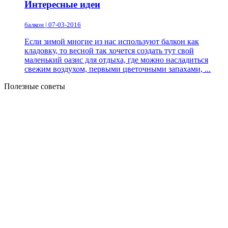
Интересные идеи
балкон | 07-03-2016
Если зимой многие из нас используют балкон как
кладовку, то весной так хочется создать тут свой
маленький оазис для отдыха, где можно насладиться
свежим воздухом, первыми цветочными запахами, ...
Полезные советы