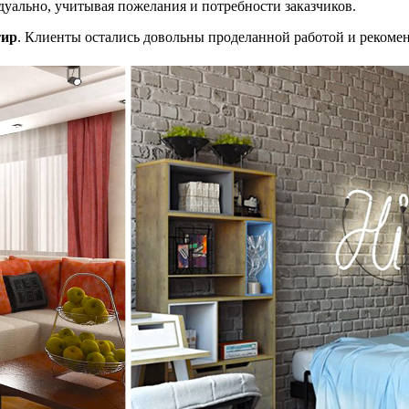
дуально, учитывая пожелания и потребности заказчиков.
Мы перезвоним вам в ближайшее время!
тир
. Клиенты остались довольны проделанной работой и рекоме
Мы ничего не навязываем, лишь отвечаем на ваши вопросы