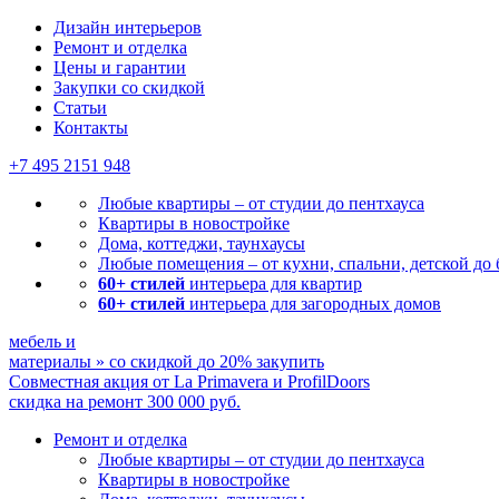
Дизайн интерьеров
Ремонт и отделка
Цены и гарантии
Закупки со скидкой
Статьи
Контакты
+7 495
2151 948
Любые квартиры – от студии до пентхауса
Квартиры в новостройке
Дома, коттеджи, таунхаусы
Любые помещения – от кухни, спальни, детской до
60+ стилей
интерьера для квартир
60+ стилей
интерьера для загородных домов
мебель и
материалы
»
со скидкой
до 20%
закупить
Совместная акция от
La Primavera и ProfilDoors
скидка на ремонт
300 000
руб.
Ремонт и отделка
Любые квартиры
– от студии до пентхауса
Квартиры в новостройке