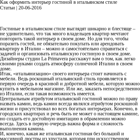
Как оформить интерьер гостиной в итальянском стиле
Статьи | 20-06-2016
Гостиные в итальянском стиле выглядят шикарно и блестяще –
не удивительно, что так много владельцев квартир мечтают
повторить такой интерьер в своем доме. Но для того, чтобы
поразить гостей, не обязательно покупать или арендовать
квартиру в Италии – можно и самостоятельно справиться с
задачей и организовать итальянскую гостиную в своем доме.
Дизайнеры студии La Primavera расскажут вам о том, как легко
своими руками создать атмосферу солнечной Италии в своем
доме.
Итак, «итальянизацию» своего интерьера стоит начинать с
мебели. Ведь роскошный итальянский стиль проявляется в
первую очередь в красивой и добротной мебели, которую можно
купить в мебельном магазине. Или же, заказать непосредственно
из Италии, если такая возможность имеется.
Центральным атрибутом итальянской гостиной можно по праву
назвать камин, ведь камин всегда являлся атрибутом роскошной
жизни и присутствовал во всех богатых интерьерах. Конечно, в
городских квартирах и речь быть не может о настоящем камине,
но создать его достойную имитацию в обрамлении можно
всегда. Здесь в первую очередь важна форма и сложность
выполнения камина.
И, конечно, какая же итальянская гостиная без большой и
массивной люстры из хрусталя, которая при искусственном