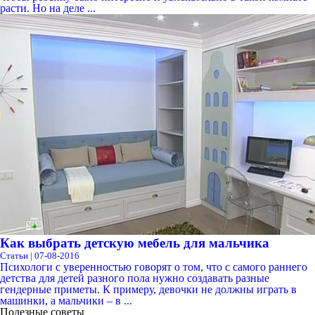
расти. Но на деле ...
Как выбрать детскую мебель для мальчика
Статьи | 07-08-2016
Психологи с уверенностью говорят о том, что с самого раннего
детства для детей разного пола нужно создавать разные
гендерные приметы. К примеру, девочки не должны играть в
машинки, а мальчики – в ...
Полезные советы