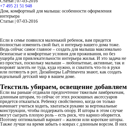
Статьи | 07-03-2016
+7 495 21 51 948
Дом, комфортный для малыша: особенности оформления
интерьера
Статьи | 07-03-2016
Если в семье появился маленький ребенок, вам придется
полностью изменить свой быт, и интерьер вашего дома тоже.
Ведь сейчас самое главное – создать для малыша максимально
безопасные и комфортные условия для проживания, но без
ущерба для привлекательности интерьера жилья. И это задача не
из простых, поскольку малыши – любопытные, активные, так и
норовят залезть не туда, куда нужно, и схватить что-то в руки
или потянуть в рот. Дизайнеры LaPrimavera знают, как создать
идеальный детский мир в вашем доме.
Текстиль убираем, освещение добавляем
Если вы раньше отдавали предпочтение тяжелым ламбрекенам,
длинным шторам, то сейчас от этих роскошных аксессуаров
придется отказаться. Ребенку свойственно, когда он только
начинает учиться ходить, хвататься руками за вертикальные
конструкции, чтобы поддержать опору. И шторы в этом случае
могут сыграть плохую роль – есть риск, что карниз оборвется.
Поэтому оптимальный вариант – жалюзи или короткие шторы.
Также лучше на время забыть о коврах с длинным ворсом. В них