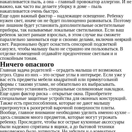
накапливается пыль, а она – главный провокатор аллергии. И не
важно, как часто вы делаете уборку в доме – пыль
накапливается очень быстро.
Еще один важный фактор – надлежащее освещение. Ребенку
нужен свет, иначе он не будет полноценно развиваться. Поэтому
не лишним будет установить дополнительные осветительные
приборы, так называемые локальные светильники. Если ваш
ребенок заснет раньше взрослых, в этом случае вы сможете
параллельно заниматься еще и своими делами, включив неяркий
свет. Рационально будет оснастить сенсорной подсветкой
санузел, чтобы малышу было не страшно им пользоваться. В
отделке помещений отдавайте предпочтение светлым и и
спокойным тонам.
Ничего опасного
Главная задача родителей – оградить малыша от возможных
угроз. Одна из них – это острые углы в интерьере. Если уже у
вас есть предметы мебели квадратной или прямоугольной
формы с такими углами, не обязательно их выбрасывать.
Достаточно установить специальные силиконовые накладки.
Еще один фактор риска – открытые окна. Приобретите
специальные защитные устройства для оконных конструкций.
Также есть приспособления, которые не дают малышу
притронутся к разогретой варочной поверхности плиты.
Вообще, главное внимание необходимо уделить именно кухне –
здесь слишком много предметов, которые могут угрожать
ребенку. Проследите, чтобы все острые кухонные аксессуары
были надежно спрятаны в ящики, а до бытовой техники
невозможно было дотянуться. Не забудьте и о комнатных