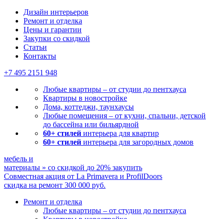
Дизайн интерьеров
Ремонт и отделка
Цены и гарантии
Закупки со скидкой
Статьи
Контакты
+7 495
2151 948
Любые квартиры – от студии до пентхауса
Квартиры в новостройке
Дома, коттеджи, таунхаусы
Любые помещения – от кухни, спальни, детской
до бассейна или бильярдной
60+ стилей
интерьера для квартир
60+ стилей
интерьера для загородных домов
мебель и
материалы
»
со скидкой
до 20%
закупить
Совместная акция от
La Primavera и ProfilDoors
скидка на ремонт
300 000
руб.
Ремонт и отделка
Любые квартиры
– от студии до пентхауса