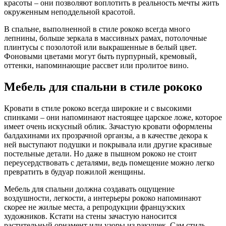
красоты – они позволяют воплотить в реальность мечты жить
окруженным неподдельной красотой.
В спальне, выполненной в стиле рококо всегда много
лепнины, больше зеркала в массивных рамах, потолочные
плинтусы с позолотой или выкрашенные в белый цвет.
Фоновыми цветами могут быть пурпурный, кремовый,
оттенки, напоминающие рассвет или пролитое вино.
Мебель для спальни в стиле рококо
Кровати в стиле рококо всегда широкие и с высокими
спинками – они напоминают настоящее царское ложе, которое
имеет очень искусный облик. Зачастую кровати оформлены
балдахинами их прозрачной органзы, а в качестве декора к
ней выступают подушки и покрывала или другие красивые
постельные детали. Но даже в пышном рококо не стоит
переусердствовать с деталями, ведь помещение можно легко
превратить в будуар пожилой женщины.
Мебель для спальни должна создавать ощущение
воздушности, легкости, а интерьеры рококо напоминают
скорее не жилые места, а репродукции французских
художников. Кстати на стены зачастую наносится
растительный орнамент или узоры из ракушек. Сам стиль