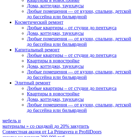
Квартиры в новостройке
Дома, коттеджи, таунхаусы
Любые помещения
— от кухни, спальни, детской
до бассейна или бильярдной
Косметический ремонт
Любые квартиры
– от студии до пентхауса
Дома, коттеджи, таунхаусы
Любые помещения
— от кухни, спальни, детской
до бассейна или бильярдной
Капитальный ремонт
Любые квартиры
– от студии до пентхауса
Квартиры в новостройке
Дома, коттеджи, таунхаусы
Любые помещения
— от кухни, спальни, детской
до бассейна или бильярдной
Элитный ремонт
Любые квартиры
– от студии до пентхауса
Квартиры в новостройке
Дома, коттеджи, таунхаусы
Любые помещения
— от кухни, спальни, детской
до бассейна или бильярдной
мебель и
материалы
»
со скидкой
до 20%
закупить
Совместная акция от
La Primavera и ProfilDoors