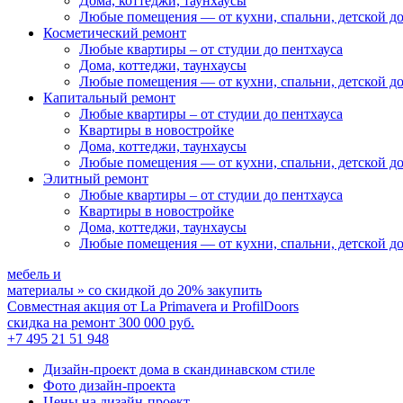
Дома, коттеджи, таунхаусы
Любые помещения
— от кухни, спальни, детской д
Косметический ремонт
Любые квартиры
– от студии до пентхауса
Дома, коттеджи, таунхаусы
Любые помещения
— от кухни, спальни, детской д
Капитальный ремонт
Любые квартиры
– от студии до пентхауса
Квартиры в новостройке
Дома, коттеджи, таунхаусы
Любые помещения
— от кухни, спальни, детской д
Элитный ремонт
Любые квартиры
– от студии до пентхауса
Квартиры в новостройке
Дома, коттеджи, таунхаусы
Любые помещения
— от кухни, спальни, детской д
мебель и
материалы
»
со скидкой
до 20%
закупить
Совместная акция от
La Primavera и ProfilDoors
скидка на ремонт
300 000
руб.
+7 495 21 51 948
Дизайн-проект дома в скандинавском стиле
Фото дизайн-проекта
Цены на дизайн-проект