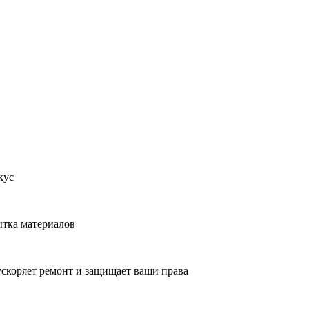
Обратный звонок
Мы перезвоним вам в ближайшее время!
Мы ничего не навязываем, лишь отвечаем на ваши вопросы
кус
ытка материалов
ускоряет ремонт и защищает ваши права