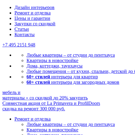
Дизайн интерьеров
Ремонт и отделка
Цены и гарантии
Закупки со скидкой
Статьи
Контакты
+7 495
2151 948
Любые квартиры – от студии до пентхауса
Квартиры в новостройке
Дома, коттеджи, таунхаусы
Любые помещения – от кухни, спальни, детской до
60+ стилей
интерьера для квартир
60+ стилей
интерьера для загородных домов
мебель и
материалы
»
со скидкой
до 20%
закупить
Совместная акция от
La Primavera и ProfilDoors
скидка на ремонт
300 000
руб.
Ремонт и отделка
Любые квартиры
– от студии до пентхауса
Квартиры в новостройке