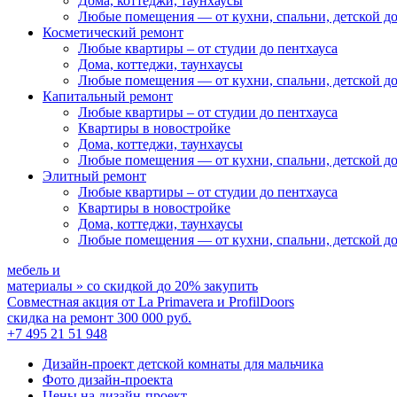
Дома, коттеджи, таунхаусы
Любые помещения
— от кухни, спальни, детской д
Косметический ремонт
Любые квартиры
– от студии до пентхауса
Дома, коттеджи, таунхаусы
Любые помещения
— от кухни, спальни, детской д
Капитальный ремонт
Любые квартиры
– от студии до пентхауса
Квартиры в новостройке
Дома, коттеджи, таунхаусы
Любые помещения
— от кухни, спальни, детской д
Элитный ремонт
Любые квартиры
– от студии до пентхауса
Квартиры в новостройке
Дома, коттеджи, таунхаусы
Любые помещения
— от кухни, спальни, детской д
мебель и
материалы
»
со скидкой
до 20%
закупить
Совместная акция от
La Primavera и ProfilDoors
скидка на ремонт
300 000
руб.
+7 495 21 51 948
Дизайн-проект детской комнаты для мальчика
Фото дизайн-проекта
Цены на дизайн-проект