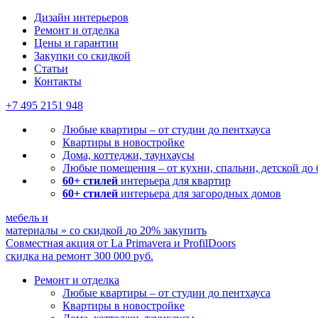
Дизайн интерьеров
Ремонт и отделка
Цены и гарантии
Закупки со скидкой
Статьи
Контакты
+7 495
2151 948
Любые квартиры – от студии до пентхауса
Квартиры в новостройке
Дома, коттеджи, таунхаусы
Любые помещения – от кухни, спальни, детской до
60+ стилей
интерьера для квартир
60+ стилей
интерьера для загородных домов
мебель и
материалы
»
со скидкой
до 20%
закупить
Совместная акция от
La Primavera и ProfilDoors
скидка на ремонт
300 000
руб.
Ремонт и отделка
Любые квартиры
– от студии до пентхауса
Квартиры в новостройке