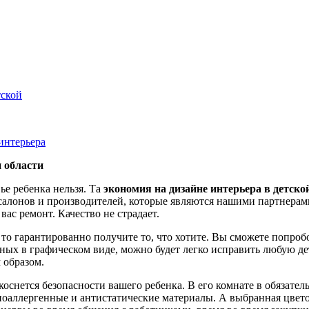
тской
интерьера
 области
ье ребенка нельзя. Та
экономия на дизайне интерьера в детско
, салонов и производителей, которые являются нашими партнерам
вас ремонт. Качество не страдает.
, то гарантированно получите то, что хотите. Вы сможете попр
ых в графическом виде, можно будет легко исправить любую дет
 образом.
оснется безопасности вашего ребенка. В его комнате в обязател
поаллергенные и антистатические материалы. А выбранная цвето