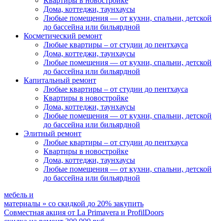
Квартиры в новостройке
Дома, коттеджи, таунхаусы
Любые помещения
— от кухни, спальни, детской
до бассейна или бильярдной
Косметический ремонт
Любые квартиры
– от студии до пентхауса
Дома, коттеджи, таунхаусы
Любые помещения
— от кухни, спальни, детской
до бассейна или бильярдной
Капитальный ремонт
Любые квартиры
– от студии до пентхауса
Квартиры в новостройке
Дома, коттеджи, таунхаусы
Любые помещения
— от кухни, спальни, детской
до бассейна или бильярдной
Элитный ремонт
Любые квартиры
– от студии до пентхауса
Квартиры в новостройке
Дома, коттеджи, таунхаусы
Любые помещения
— от кухни, спальни, детской
до бассейна или бильярдной
мебель и
материалы
»
со скидкой
до 20%
закупить
Совместная акция от
La Primavera и ProfilDoors