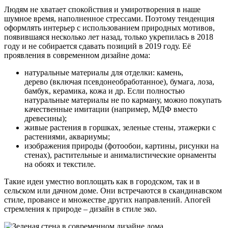
Людям не хватает спокойствия и умиротворения в наше
шумное время, наполненное стрессами. Поэтому тенденция
оформлять интерьер с использованием природных мотивов,
появившаяся несколько лет назад, только укрепилась в 2018
году и не собирается сдавать позиций в 2019 году. Её
проявления в современном дизайне дома:
натуральные материалы для отделки: камень,
дерево (включая псевдонеобработанное), бумага, лоза,
бамбук, керамика, кожа и др. Если полностью
натуральные материалы не по карману, можно покупать
качественные имитации (например, МДФ вместо
древесины);
живые растения в горшках, зеленые стены, этажерки с
растениями, аквариумы;
изображения природы (фотообои, картины, рисунки на
стенах), растительные и анималистические орнаменты
на обоях и текстиле.
Такие идеи уместно воплощать как в городском, так и в
сельском или дачном доме. Они встречаются в скандинавском
стиле, провансе и множестве других направлений. Апогей
стремления к природе – дизайн в стиле эко.