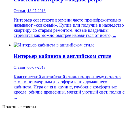
Статьи | 18-07-2018
Интерьер советского времени часто пренебрежительно
называют «совковый». Купив или получив в наследство
квартиру со старым ремонтом, новые владельцы
стремятся как можно быстрее избавиться от всего, ...
Интерьер кабинета в английском стиле
Статьи | 06-07-2018
Классический английский стиль по-прежнему остается
самым популярным для оформления домашнего
кабинета. Игра огня в камине, глубокие комфортные
кресла, обилие древесины, мягкий уютный свет, полки с
...
Полезные советы