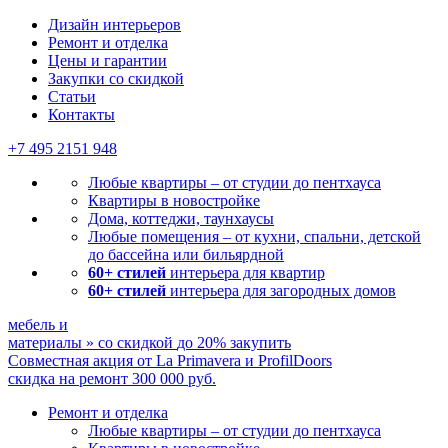
Дизайн интерьеров
Ремонт и отделка
Цены и гарантии
Закупки со скидкой
Статьи
Контакты
+7 495
2151 948
Любые квартиры – от студии до пентхауса
Квартиры в новостройке
Дома, коттеджи, таунхаусы
Любые помещения – от кухни, спальни, детской
до бассейна или бильярдной
60+ стилей
интерьера для квартир
60+ стилей
интерьера для загородных домов
мебель и
материалы
»
со скидкой
до 20%
закупить
Совместная акция от
La Primavera и ProfilDoors
скидка на ремонт
300 000
руб.
Ремонт и отделка
Любые квартиры
– от студии до пентхауса