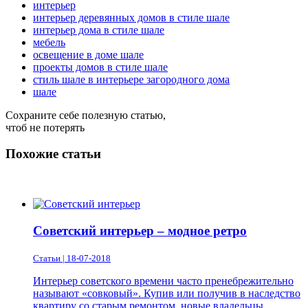
интерьер
интерьер деревянных домов в стиле шале
интерьер дома в стиле шале
мебель
освещение в доме шале
проекты домов в стиле шале
стиль шале в интерьере загородного дома
шале
Сохраните себе полезную статью,
чтоб не потерять
Похожие статьи
Советский интерьер – модное ретро
Статьи | 18-07-2018
Интерьер советского времени часто пренебрежительно
называют «совковый». Купив или получив в наследство
квартиру со старым ремонтом, новые владельцы