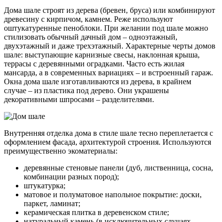
Дома шале строят из дерева (бревен, бруса) или комбинируют
древесину с кирпичом, камнем. Реже используют
оштукатуренные пеноблоки. При желании под шале можно
стилизовать обычный дачный дом – одноэтажный,
двухэтажный и даже трехэтажный. Характерные черты домов
шале: выступающие карнизные свесы, наклонная крыша,
террасы с деревянными оградками. Часто есть жилая
мансарда, а в современных вариациях – и встроенный гараж.
Окна дома шале изготавливаются из дерева, в крайнем
случае – из пластика под дерево. Они украшены
декоративными шпросами – разделителями.
Внутренняя отделка дома в стиле шале тесно переплетается с
оформлением фасада, архитектурой строения. Используются
преимущественно экоматериалы:
деревянные стеновые панели (дуб, лиственница, сосна,
комбинации разных пород);
штукатурка;
матовое и полуматовое напольное покрытие: доски,
паркет, ламинат;
керамическая плитка в деревенском стиле;
натуральный камень (в исключительных случаях –