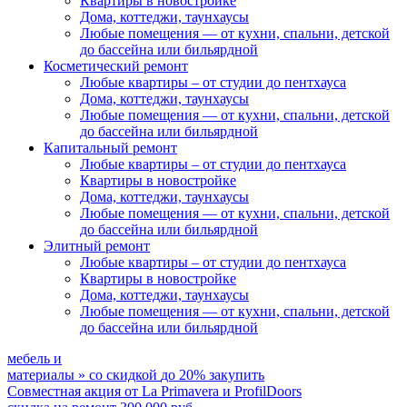
Квартиры в новостройке
Дома, коттеджи, таунхаусы
Любые помещения
— от кухни, спальни, детской
до бассейна или бильярдной
Косметический ремонт
Любые квартиры
– от студии до пентхауса
Дома, коттеджи, таунхаусы
Любые помещения
— от кухни, спальни, детской
до бассейна или бильярдной
Капитальный ремонт
Любые квартиры
– от студии до пентхауса
Квартиры в новостройке
Дома, коттеджи, таунхаусы
Любые помещения
— от кухни, спальни, детской
до бассейна или бильярдной
Элитный ремонт
Любые квартиры
– от студии до пентхауса
Квартиры в новостройке
Дома, коттеджи, таунхаусы
Любые помещения
— от кухни, спальни, детской
до бассейна или бильярдной
мебель и
материалы
»
со скидкой
до 20%
закупить
Совместная акция от
La Primavera и ProfilDoors