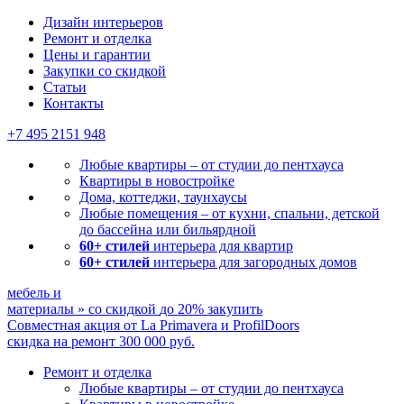
Дизайн интерьеров
Ремонт и отделка
Цены и гарантии
Закупки со скидкой
Статьи
Контакты
+7 495
2151 948
Любые квартиры – от студии до пентхауса
Квартиры в новостройке
Дома, коттеджи, таунхаусы
Любые помещения – от кухни, спальни, детской
до бассейна или бильярдной
60+ стилей
интерьера для квартир
60+ стилей
интерьера для загородных домов
мебель и
материалы
»
со скидкой
до 20%
закупить
Совместная акция от
La Primavera и ProfilDoors
скидка на ремонт
300 000
руб.
Ремонт и отделка
Любые квартиры
– от студии до пентхауса