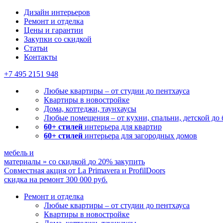
Дизайн интерьеров
Ремонт и отделка
Цены и гарантии
Закупки со скидкой
Статьи
Контакты
+7 495
2151 948
Любые квартиры – от студии до пентхауса
Квартиры в новостройке
Дома, коттеджи, таунхаусы
Любые помещения – от кухни, спальни, детской до
60+ стилей
интерьера для квартир
60+ стилей
интерьера для загородных домов
мебель и
материалы
»
со скидкой
до 20%
закупить
Совместная акция от
La Primavera и ProfilDoors
скидка на ремонт
300 000
руб.
Ремонт и отделка
Любые квартиры
– от студии до пентхауса
Квартиры в новостройке