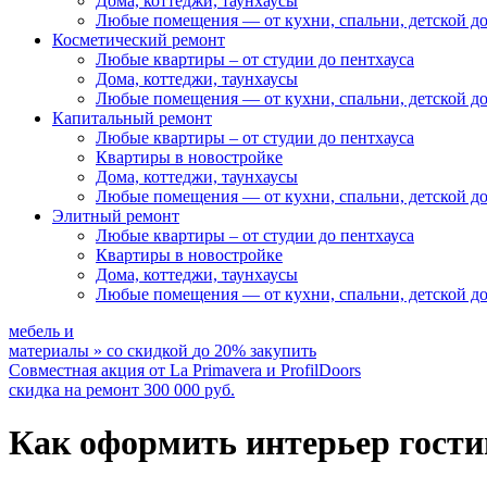
Дома, коттеджи, таунхаусы
Любые помещения
— от кухни, спальни, детской д
Косметический ремонт
Любые квартиры
– от студии до пентхауса
Дома, коттеджи, таунхаусы
Любые помещения
— от кухни, спальни, детской д
Капитальный ремонт
Любые квартиры
– от студии до пентхауса
Квартиры в новостройке
Дома, коттеджи, таунхаусы
Любые помещения
— от кухни, спальни, детской д
Элитный ремонт
Любые квартиры
– от студии до пентхауса
Квартиры в новостройке
Дома, коттеджи, таунхаусы
Любые помещения
— от кухни, спальни, детской д
мебель и
материалы
»
со скидкой
до 20%
закупить
Совместная акция от
La Primavera и ProfilDoors
скидка на ремонт
300 000
руб.
Как оформить интерьер гости