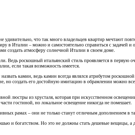
е удивительно, что так много владельцев квартир мечтают повто
ртиру в Италии – можно и самостоятельно справиться с задачей 
ками создать атмосферу солнечной Италии в своем доме.
ели. Ведь роскошный итальянский стиль проявляется в первую о
алии, если такая возможность имеется.
азвать камин, ведь камин всегда являлся атрибутом роскошной 
не, но создать его достойную имитацию в обрамлении можно все
сивной люстры из хрусталя, которая при искусственном освещени
 части гостиной, но локальное освещение никогда не помешает.
сивных рамах – они не только станут отличным дополнением в та
скошью и богатством. Но это не должны стать дешевые вещицы, а