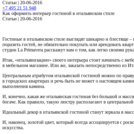
Статьи | 20-06-2016
+7 495 21 51 948
Как оформить интерьер гостиной в итальянском стиле
Статьи | 20-06-2016
Гостиные в итальянском стиле выглядят шикарно и блестяще – н
поразить гостей, не обязательно покупать или арендовать ква
студии La Primavera расскажут вам о том, как легко своими ру
Итак, «итальянизацию» своего интерьера стоит начинать с меб
в мебельном магазине. Или же, заказать непосредственно из Ит
Центральным атрибутом итальянской гостиной можно по праву н
в городских квартирах и речь быть не может о настоящем ками
выполнения камина.
И, конечно, какая же итальянская гостиная без большой и мас
богаче. Как правило, такую люстру располагают в центральной
Идеальный декор в итальянской гостиной станут зеркала в мас
И, наконец, золотой цвет, который всегда ассоциируется с ро
искусства.