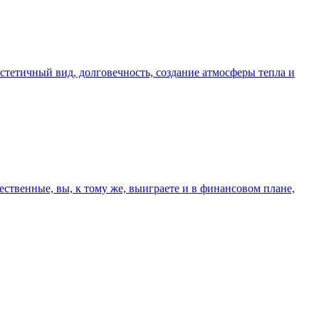
стетичный вид, долговечность, создание атмосферы тепла и
чественные, вы, к тому же, выиграете и в финансовом плане,