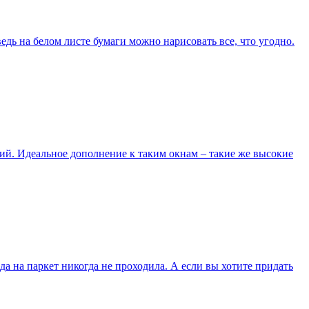
едь на белом листе бумаги можно нарисовать все, что угодно.
кий. Идеальное дополнение к таким окнам – такие же высокие
а на паркет никогда не проходила. А если вы хотите придать