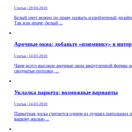
Статьи | 29-04-2016
Белый цвет можно по праву назвать излюбленный дизайнер
Так или иначе, белый ...
Арочные окна: добавьте «изюминку» в интер
Статьи | 14-03-2016
Чаще всего высокие арочные окна закругленной формы оф
сводчатые потолки, ...
Укладка паркета: возможные варианты
Статьи | 14-03-2016
Паркетная доска считается одним из лучших напольных п
вашему жилью ...