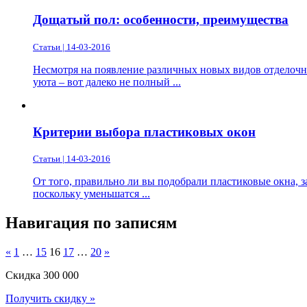
Дощатый пол: особенности, преимущества
Статьи | 14-03-2016
Несмотря на появление различных новых видов отделочны
уюта – вот далеко не полный ...
Критерии выбора пластиковых окон
Статьи | 14-03-2016
От того, правильно ли вы подобрали пластиковые окна, за
поскольку уменьшатся ...
Навигация по записям
«
1
…
15
16
17
…
20
»
Скидка
300 000
Получить скидку »