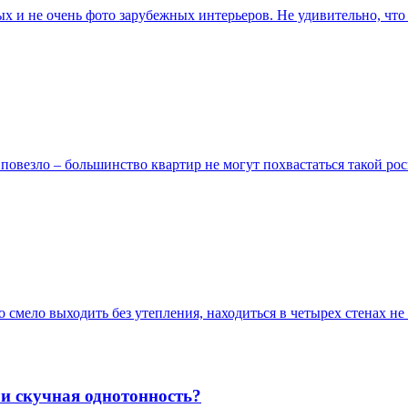
х и не очень фото зарубежных интерьеров. Не удивительно, что
овезло – большинство квартир не могут похвастаться такой ро
о смело выходить без утепления, находиться в четырех стенах не
ли скучная однотонность?