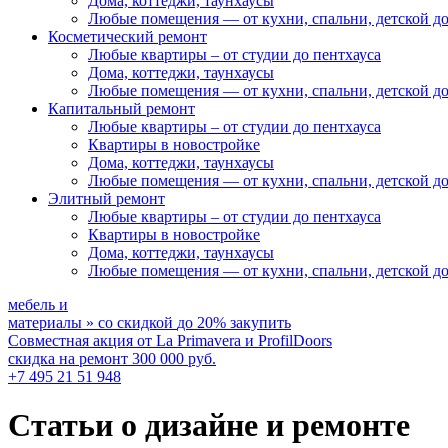
Дома, коттеджи, таунхаусы
Любые помещения
— от кухни, спальни, детской д
Косметический ремонт
Любые квартиры
– от студии до пентхауса
Дома, коттеджи, таунхаусы
Любые помещения
— от кухни, спальни, детской д
Капитальный ремонт
Любые квартиры
– от студии до пентхауса
Квартиры в новостройке
Дома, коттеджи, таунхаусы
Любые помещения
— от кухни, спальни, детской д
Элитный ремонт
Любые квартиры
– от студии до пентхауса
Квартиры в новостройке
Дома, коттеджи, таунхаусы
Любые помещения
— от кухни, спальни, детской д
мебель и
материалы
»
со скидкой
до 20%
закупить
Совместная акция от
La Primavera и ProfilDoors
скидка на ремонт
300 000
руб.
+7 495 21 51 948
Статьи о дизайне и ремонте