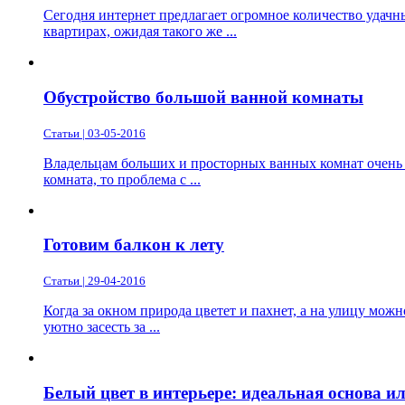
Сегодня интернет предлагает огромное количество удачны
квартирах, ожидая такого же ...
Обустройство большой ванной комнаты
Статьи | 03-05-2016
Владельцам больших и просторных ванных комнат очень п
комната, то проблема с ...
Готовим балкон к лету
Статьи | 29-04-2016
Когда за окном природа цветет и пахнет, а на улицу можн
уютно засесть за ...
Белый цвет в интерьере: идеальная основа и