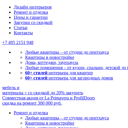
Дизайн интерьеров
Ремонт и отделка
Цены и гарантии
Закупки со скидкой
Статьи
Контакты
+7 495
2151 948
Любые квартиры – от студии до пентхауса
Квартиры в новостройке
Дома, коттеджи, таунхаусы
Любые помещения – от кухни, спальни, детской до
60+ стилей
интерьера для квартир
60+ стилей
интерьера для загородных домов
мебель и
материалы
»
со скидкой
до 20%
закупить
Совместная акция от
La Primavera и ProfilDoors
скидка на ремонт
300 000
руб.
Ремонт и отделка
Любые квартиры
– от студии до пентхауса
Квартиры в новостройке