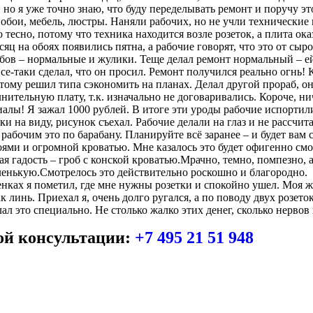
 но я уже точно знаю, что буду переделывать ремонт и поручу эт
обои, мебель, люстры. Наняли рабочих, но не учли технические 
о тесно, потому что техника находится возле розеток, а плита о
яц на обоях появились пятна, а рабочие говорят, что это от сыр
бов – нормальные и жулики. Теще делал ремонт нормальный – ей по
о все-таки сделал, что он просил. Ремонт получился реально огнь
этому решил типа сэкономить на планах. Делал другой прораб, о
нительную плату, т.к. изначально не договаривались. Короче, ни
алы! Я зажал 1000 рублей. В итоге эти уроды рабочие испортили
ки на виду, рисунок съехал. Рабочие делали на глаз и не рассчи
 рабочим это по барабану. Планируйте всё заранее – и будет вам с
оями и огромной кроватью. Мне казалось это будет офигенно с
я гадость – гроб с конской кроватью.Мрачно, темно, помпезно, а
аленькую.Смотрелось это действительно роскошно и благородно.
нках я пометил, где мне нужны розетки и спокойно ушел. Моя же
к линь. Приехал я, очень долго ругался, а по поводу двух розето
 это специально. Не столько жалко этих денег, сколько нервов 
ой консультации:
+7 495 21 51 948