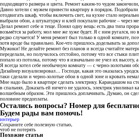
подходящего размера и цвета. Ремонт каким-то чудом закончили,
Давно хотели с мужем привести квартиру в порядок. Подобрали 
отодвигать шкаф, чтобы включить свет, на кухне стало нереальн
выбрали обои, а штукатурку и клей покупали рабочие – через мес
Делал ремонт себе и теще. Понял одну вещь: есть два типа прора
возьмётся за работу, мол мне же хуже будет. Я с ним ругался, н
редко случается! У меня ремонт был только в одной комнате, по
хотя вроде бы правильно. Кое-что пришлось доделывать за допол
Мужики! Не делайте ремонт без планов и всегда считайте матери
переделали, но получилось отстойно, потому что все стыки плит
попало из потолка, потому что я изначально не учел их высоту, а
Я всегда хотел себе необычную комнату — с черно-золотыми об
Дизайнер визуализировал… Господи, какая это оказалась уродска
таки сделали и черно-золотые обои в одной зоне и кровать нем
Мне надо было в квартире сделать электрику. Карандашом на сте
в спальнях. Доказать ей ничего не удалось, электрик увиливал ка
волшебным образом. Эти пришлось доплачивать. Думаю, он сделал
половине предоплаты.
Остались вопросы? Номер для бесплатн
Будем рады вам помочь!
интерьер
Сохраните себе полезную статью,
чтоб не потерять
Похожие статьи