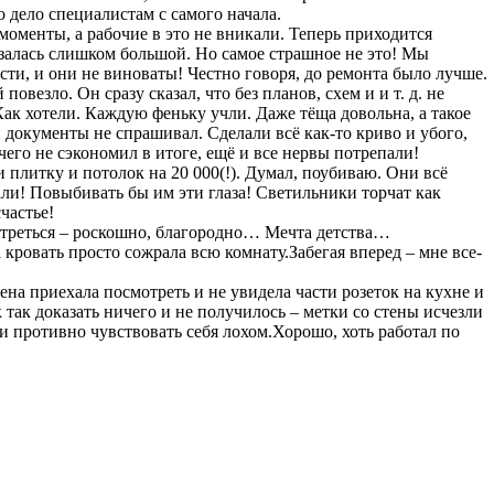
о дело специалистам с самого начала.
моменты, а рабочие в это не вникали. Теперь приходится
казалась слишком большой. Но самое страшное не это! Мы
ости, и они не виноваты! Честно говоря, до ремонта было лучше.
везло. Он сразу сказал, что без планов, схем и и т. д. не
! Как хотели. Каждую феньку учли. Даже тёща довольна, а такое
н документы не спрашивал. Сделали всё как-то криво и убого,
чего не сэкономил в итоге, ещё и все нервы потрепали!
 плитку и потолок на 20 000(!). Думал, поубиваю. Они всё
тали! Повыбивать бы им эти глаза! Светильники торчат как
частье!
мотреться – роскошно, благородно… Мечта детства…
 кровать просто сожрала всю комнату.Забегая вперед – мне все-
на приехала посмотреть и не увидела части розеток на кухне и
к так доказать ничего и не получилось – метки со стены исчезли
и противно чувствовать себя лохом.Хорошо, хоть работал по