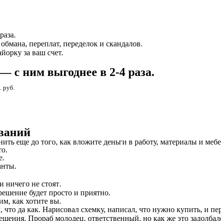
 раза.
 обмана,
переплат, переделок и
скандалов.
йорку за ваш счет.
 с ним выгоднее в 2-4 раза.
. руб.
ований
енить
еще до того, как вложите деньги в работу, материалы и меб
то.
е.
анты
.
и ничего не стоят
.
решение будет просто и
приятно
.
м, как хотите вы.
 что да как. Нарисовал схемку, написал, что нужно купить, и пе
щения. Прораб молодец, ответственный, но как же это задолбало