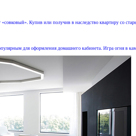
 «совковый». Купив или получив в наследство квартиру со ста
Обратный звонок
пулярным для оформления домашнего кабинета. Игра огня в кам
Мы перезвоним вам в ближайшее время!
Мы ничего не навязываем, лишь отвечаем на ваши вопросы