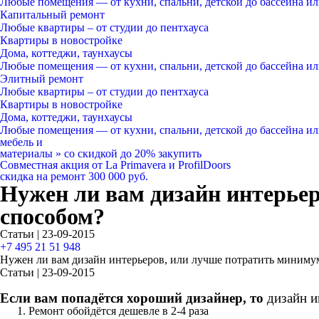
Любые помещения
— от кухни, спальни, детской до бассейна и
Капитальный ремонт
Любые квартиры
– от студии до пентхауса
Квартиры в новостройке
Дома, коттеджи, таунхаусы
Любые помещения
— от кухни, спальни, детской до бассейна и
Элитный ремонт
Любые квартиры
– от студии до пентхауса
Квартиры в новостройке
Дома, коттеджи, таунхаусы
Любые помещения
— от кухни, спальни, детской до бассейна и
мебель и
материалы
»
со скидкой
до 20%
закупить
Совместная акция от
La Primavera и ProfilDoors
скидка на ремонт
300 000
руб.
Нужен ли вам дизайн интерьер
способом?
Статьи | 23-09-2015
+7 495 21 51 948
Нужен ли вам дизайн интерьеров, или лучше потратить минимум
Статьи | 23-09-2015
Если вам попадётся хороший дизайнер, то
дизайн и
Ремонт
обойдётся дешевле
в 2-4 раза