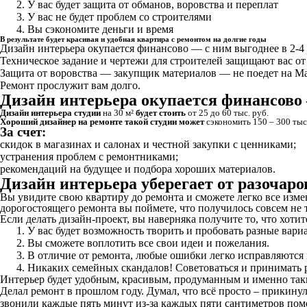
У вас будет
защита от обманов,
воровства и переплат
У вас
не будет проблем
со строителями
Вы
сэкономите деньги
и время
В результате будет красивая и удобная квартира с ремонтом на долгие годы
Дизайн интерьера
окупается финансово —
с ним выгоднее в
2-4
Техническое задание и чертежи для строителей
защищают вас от
Защита от воровства —
закупщик материалов — не поедет на Ма
Ремонт
прослужит
вам долго.
Дизайн интерьера окупается финансово —
Дизайн интерьера студии
на 30 м²
будет стоить
от 25 до 60 тыс. руб.
Хороший дизайнер на ремонте такой студии может
сэкономить 150 – 300 тыс
За счет:
скидок
в магазинах и салонах и
честной закупки
с ценниками;
устранения проблем
с ремонтниками;
рекомендаций
на будущее
и подбора
хороших материалов.
Дизайн интерьера уберегает от разочар
Вы увидите свою квартиру до ремонта и сможете легко все изм
дорогостоящего ремонта вы поймете, что получилось совсем не 
Если делать дизайн-проект, вы наверняка получите то, что хотит
У вас будет возможность
творить
и пробовать разные вари
Вы сможете воплотить
все
свои идеи и пожелания
.
В отличие от ремонта, любые ошибки
легко исправляются
Никаких семейных скандалов!
Советоваться и принимать
Интерьер будет удобным, красивым, продуманным и именно таки
Делал ремонт в прошлом году. Думал, что всё просто – прикинул,
звонили каждые пять минут из-за каждых пяти сантиметров поме