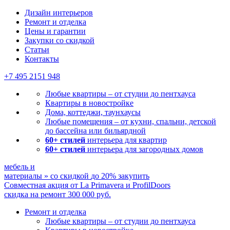
Дизайн интерьеров
Ремонт и отделка
Цены и гарантии
Закупки со скидкой
Статьи
Контакты
+7 495
2151 948
Любые квартиры – от студии до пентхауса
Квартиры в новостройке
Дома, коттеджи, таунхаусы
Любые помещения – от кухни, спальни, детской
до бассейна или бильярдной
60+ стилей
интерьера для квартир
60+ стилей
интерьера для загородных домов
мебель и
материалы
»
со скидкой
до 20%
закупить
Совместная акция от
La Primavera и ProfilDoors
скидка на ремонт
300 000
руб.
Ремонт и отделка
Любые квартиры
– от студии до пентхауса