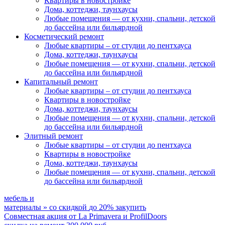
Квартиры в новостройке
Дома, коттеджи, таунхаусы
Любые помещения
— от кухни, спальни, детской
до бассейна или бильярдной
Косметический ремонт
Любые квартиры
– от студии до пентхауса
Дома, коттеджи, таунхаусы
Любые помещения
— от кухни, спальни, детской
до бассейна или бильярдной
Капитальный ремонт
Любые квартиры
– от студии до пентхауса
Квартиры в новостройке
Дома, коттеджи, таунхаусы
Любые помещения
— от кухни, спальни, детской
до бассейна или бильярдной
Элитный ремонт
Любые квартиры
– от студии до пентхауса
Квартиры в новостройке
Дома, коттеджи, таунхаусы
Любые помещения
— от кухни, спальни, детской
до бассейна или бильярдной
мебель и
материалы
»
со скидкой
до 20%
закупить
Совместная акция от
La Primavera и ProfilDoors