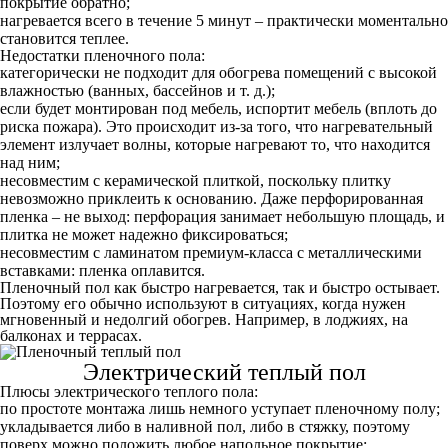
покрытие обратно;
нагревается всего в течение 5 минут – практически моментально
становится теплее.
Недостатки пленочного пола:
категорически не подходит для обогрева помещений с высокой
влажностью (ванных, бассейнов и т. д.);
если будет монтирован под мебель, испортит мебель (вплоть до
риска пожара). Это происходит из-за того, что нагревательный
элемент излучает волны, которые нагревают то, что находится
над ним;
несовместим с керамической плиткой, поскольку плитку
невозможно приклеить к основанию. Даже перфорированная
пленка – не выход: перфорация занимает небольшую площадь, и
плитка не может надежно фиксироваться;
несовместим с ламинатом премиум-класса с металлическими
вставками: пленка оплавится.
Пленочный пол как быстро нагревается, так и быстро остывает.
Поэтому его обычно используют в ситуациях, когда нужен
мгновенный и недолгий обогрев. Например, в лоджиях, на
балконах и террасах.
Электрический теплый пол
Плюсы электрического теплого пола:
по простоте монтажа лишь немного уступает пленочному полу;
укладывается либо в наливной пол, либо в стяжку, поэтому
поверх можно положить любое напольное покрытие;