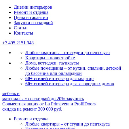
Дизайн интерьеров
Ремонт и отделка
Цены и гарантии
Закупки со скидкой
Статьи
Контакты
+7 495
2151 948
Любые квартиры – от студии до пентхауса
Квартиры в новостройке
Дома, коттеджи, таунхаусы
Любые помещения – от кухни, спальни, детской
до бассейна или бильярдной
60+ стилей
интерьера для квартир
60+ стилей
интерьера для загородных домов
мебель и
материалы
»
со скидкой
до 20%
закупить
Совместная акция от
La Primavera и ProfilDoors
скидка на ремонт
300 000
руб.
Ремонт и отделка
Любые квартиры
– от студии до пентхауса