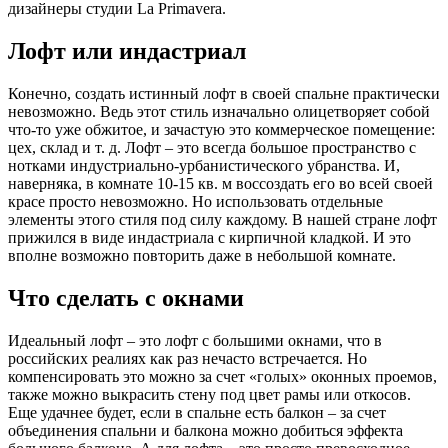
дизайнеры студии La Primavera.
Лофт или индастриал
Конечно, создать истинный лофт в своей спальне практически
невозможно. Ведь этот стиль изначально олицетворяет собой
что-то уже обжитое, и зачастую это коммерческое помещение:
цех, склад и т. д. Лофт – это всегда большое пространство с
нотками индустриально-урбанистического убранства. И,
наверняка, в комнате 10-15 кв. м воссоздать его во всей своей
красе просто невозможно. Но использовать отдельные
элементы этого стиля под силу каждому. В нашей стране лофт
прижился в виде индастриала с кирпичной кладкой. И это
вполне возможно повторить даже в небольшой комнате.
Что сделать с окнами
Идеальный лофт – это лофт с большими окнами, что в
российских реалиях как раз нечасто встречается. Но
компенсировать это можно за счет «голых» оконных проемов,
также можно выкрасить стену под цвет рамы или откосов.
Еще удачнее будет, если в спальне есть балкон – за счет
объединения спальни и балкона можно добиться эффекта