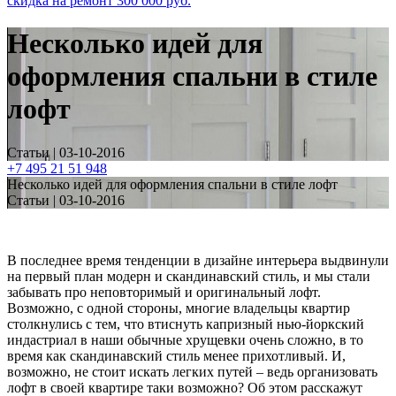
скидка на ремонт
300 000
руб.
Несколько идей для
оформления спальни в стиле
лофт
Статьи | 03-10-2016
+7 495 21 51 948
Несколько идей для оформления спальни в стиле лофт
Статьи | 03-10-2016
В последнее время тенденции в дизайне интерьера выдвинули
на первый план модерн и скандинавский стиль, и мы стали
забывать про неповторимый и оригинальный лофт.
Возможно, с одной стороны, многие владельцы квартир
столкнулись с тем, что втиснуть капризный нью-йоркский
индастриал в наши обычные хрущевки очень сложно, в то
время как скандинавский стиль менее прихотливый. И,
возможно, не стоит искать легких путей – ведь организовать
лофт в своей квартире таки возможно? Об этом расскажут