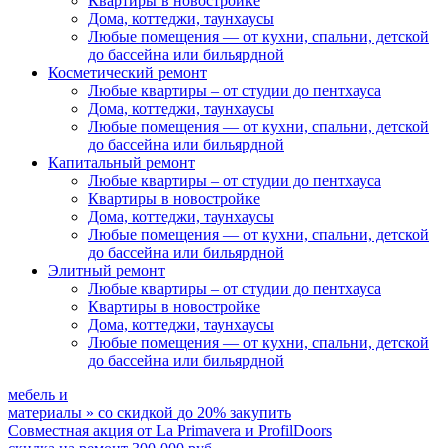
Квартиры в новостройке
Дома, коттеджи, таунхаусы
Любые помещения
— от кухни, спальни, детской
до бассейна или бильярдной
Косметический ремонт
Любые квартиры
– от студии до пентхауса
Дома, коттеджи, таунхаусы
Любые помещения
— от кухни, спальни, детской
до бассейна или бильярдной
Капитальный ремонт
Любые квартиры
– от студии до пентхауса
Квартиры в новостройке
Дома, коттеджи, таунхаусы
Любые помещения
— от кухни, спальни, детской
до бассейна или бильярдной
Элитный ремонт
Любые квартиры
– от студии до пентхауса
Квартиры в новостройке
Дома, коттеджи, таунхаусы
Любые помещения
— от кухни, спальни, детской
до бассейна или бильярдной
мебель и
материалы
»
со скидкой
до 20%
закупить
Совместная акция от
La Primavera и ProfilDoors