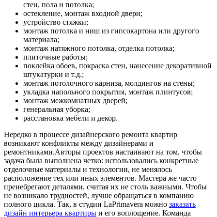
стен, пола и потолка;
остекление, монтаж входной двери;
устройство стяжки;
монтаж потолка и ниш из гипсокартона или другого
материала;
монтаж натяжного потолка, отделка потолка;
плиточные работы;
поклейка обоев, покраска стен, нанесение декоративной
штукатурки и т.д.;
монтаж потолочного карниза, молдингов на стены;
укладка напольного покрытия, монтаж плинтусов;
монтаж межкомнатных дверей;
генеральная уборка;
расстановка мебели и декор.
Нередко в процессе дизайнерского ремонта квартир
возникают конфликты между дизайнерами и
ремонтниками.Авторы проектов настаивают на том, чтобы
задача была выполнена четко: использовались конкретные
отделочные материалы и технологии, не менялось
расположение тех или иных элементов. Мастера же часто
пренебрегают деталями, считая их не столь важными. Чтобы
не возникало трудностей, лучше обращаться в компанию
полного цикла. Так, в студии LaPrimavera можно
заказать
дизайн интерьера квартиры
и его воплощение. Команда