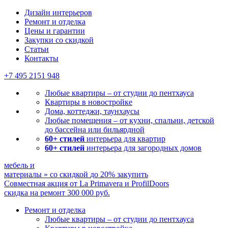
Дизайн интерьеров
Ремонт и отделка
Цены и гарантии
Закупки со скидкой
Статьи
Контакты
+7 495
2151 948
Любые квартиры – от студии до пентхауса
Квартиры в новостройке
Дома, коттеджи, таунхаусы
Любые помещения – от кухни, спальни, детской
до бассейна или бильярдной
60+ стилей
интерьера для квартир
60+ стилей
интерьера для загородных домов
мебель и
материалы
»
со скидкой
до 20%
закупить
Совместная акция от
La Primavera и ProfilDoors
скидка на ремонт
300 000
руб.
Ремонт и отделка
Любые квартиры
– от студии до пентхауса