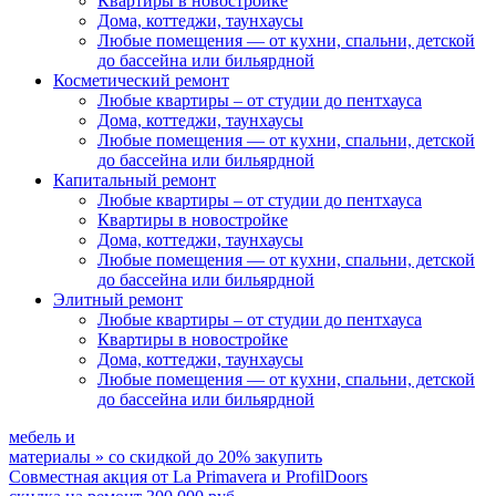
Квартиры в новостройке
Дома, коттеджи, таунхаусы
Любые помещения
— от кухни, спальни, детской
до бассейна или бильярдной
Косметический ремонт
Любые квартиры
– от студии до пентхауса
Дома, коттеджи, таунхаусы
Любые помещения
— от кухни, спальни, детской
до бассейна или бильярдной
Капитальный ремонт
Любые квартиры
– от студии до пентхауса
Квартиры в новостройке
Дома, коттеджи, таунхаусы
Любые помещения
— от кухни, спальни, детской
до бассейна или бильярдной
Элитный ремонт
Любые квартиры
– от студии до пентхауса
Квартиры в новостройке
Дома, коттеджи, таунхаусы
Любые помещения
— от кухни, спальни, детской
до бассейна или бильярдной
мебель и
материалы
»
со скидкой
до 20%
закупить
Совместная акция от
La Primavera и ProfilDoors