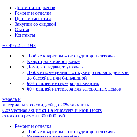
Мы ничего не навязываем,
Дизайн интерьеров
Ремонт и отделка
Цены и гарантии
Закупки со скидкой
Статьи
Контакты
+7 495
2151 948
Любые квартиры – от студии до пентхауса
Квартиры в новостройке
Дома, коттеджи, таунхаусы
Любые помещения – от кухни, спальни, детской
до бассейна или бильярдной
60+ стилей
интерьера для квартир
60+ стилей
интерьера для загородных домов
мебель и
материалы
»
со скидкой
до 20%
закупить
Совместная акция от
La Primavera и ProfilDoors
скидка на ремонт
300 000
руб.
Ремонт и отделка
Любые квартиры
– от студии до пентхауса