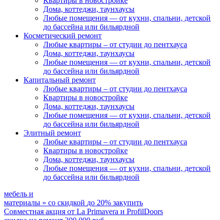
Квартиры в новостройке
Дома, коттеджи, таунхаусы
Любые помещения
— от кухни, спальни, детской
до бассейна или бильярдной
Косметический ремонт
Любые квартиры
– от студии до пентхауса
Дома, коттеджи, таунхаусы
Любые помещения
— от кухни, спальни, детской
до бассейна или бильярдной
Капитальный ремонт
Любые квартиры
– от студии до пентхауса
Квартиры в новостройке
Дома, коттеджи, таунхаусы
Любые помещения
— от кухни, спальни, детской
до бассейна или бильярдной
Элитный ремонт
Любые квартиры
– от студии до пентхауса
Квартиры в новостройке
Дома, коттеджи, таунхаусы
Любые помещения
— от кухни, спальни, детской
до бассейна или бильярдной
мебель и
материалы
»
со скидкой
до 20%
закупить
Совместная акция от
La Primavera и ProfilDoors