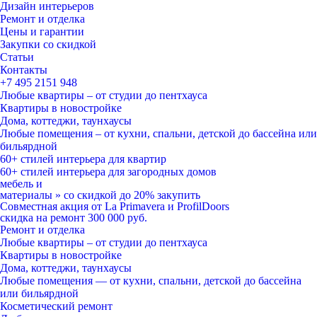
Мы ничего не навязываем, лишь отвечаем на ваши вопросы
Дизайн интерьеров
Ремонт и отделка
Цены и гарантии
Закупки со скидкой
Статьи
Контакты
+7 495
2151 948
Любые квартиры – от студии до пентхауса
Квартиры в новостройке
Дома, коттеджи, таунхаусы
Любые помещения – от кухни, спальни, детской до бассейна или
бильярдной
60+ стилей
интерьера для квартир
60+ стилей
интерьера для загородных домов
мебель и
материалы
»
со скидкой
до 20%
закупить
Совместная акция от
La Primavera и ProfilDoors
скидка на ремонт
300 000
руб.
Ремонт и отделка
Любые квартиры
– от студии до пентхауса
Квартиры в новостройке
Дома, коттеджи, таунхаусы
Любые помещения
— от кухни, спальни, детской до бассейна
или бильярдной
Косметический ремонт