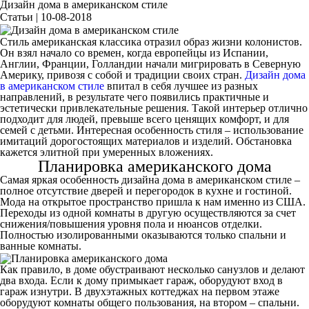
Дизайн дома в американском стиле
Статьи | 10-08-2018
Стиль американская классика отразил образ жизни колонистов.
Он взял начало со времен, когда европейцы из Испании,
Англии, Франции, Голландии начали мигрировать в Северную
Америку, привозя с собой и традиции своих стран.
Дизайн дома
в американском стиле
впитал в себя лучшее из разных
направлений, в результате чего появились практичные и
эстетически привлекательные решения. Такой интерьер отлично
подходит для людей, превыше всего ценящих комфорт, и для
семей с детьми. Интересная особенность стиля – использование
имитаций дорогостоящих материалов и изделий. Обстановка
кажется элитной при умеренных вложениях.
Планировка американского дома
Самая яркая особенность дизайна дома в американском стиле –
полное отсутствие дверей и перегородок в кухне и гостиной.
Мода на открытое пространство пришла к нам именно из США.
Переходы из одной комнаты в другую осуществляются за счет
снижения/повышения уровня пола и нюансов отделки.
Полностью изолированными оказываются только спальни и
ванные комнаты.
Как правило, в доме обустраивают несколько санузлов и делают
два входа. Если к дому примыкает гараж, оборудуют вход в
гараж изнутри. В двухэтажных коттеджах на первом этаже
оборудуют комнаты общего пользования, на втором – спальни.