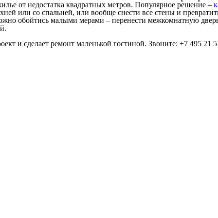
илье от недостатка квадратных метров. Популярное решение –
к
хней или со спальней, или вообще снести все стены и превратит
можно обойтись малыми мерами – перенести межкомнатную дверь
й.
оект и сделает ремонт маленькой гостиной. Звоните: +7 495 21 5