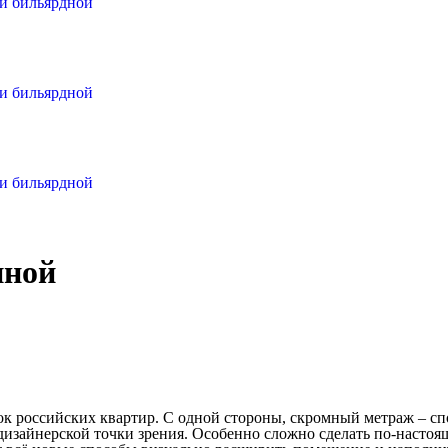
ли бильярдной
ли бильярдной
ли бильярдной
иной
к российских квартир. С одной стороны, скромный метраж – сп
дизайнерской точки зрения. Особенно сложно сделать по-настоя