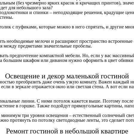
льным (без чрезмерно ярких красок и кричащих принтов), значен
дет для небольшого зала?
одлокотники и спинки – неподходящие решения, крадущие ценны
стены.
толик с пуфиками, которые можно в него спрятать, и другие м
тить необходимые мелочи и расширяют пространство встроенные 
ляя между предметами значительные пробелы.
авать предпочтение компактной мебели. Но, если у вас массивный 
а большим шкафом или диваном нужно оформить в цвет обивки ил
Освещение и декор маленькой гостиной
остью преобразить даже очень узкую комнату. Важен каждый нюа
 если в зеркале отражается окно или светлая стена. А вот если 
ртикальные линии. С ними потолок кажется выше. Поэтому посл
астение в горшке. Также подойдут прямоугольные картины, напо
 минимум три уровня освещения – естественный солнечный свет,
жно протянуть по потолку светодиодные ленты, это сделает пот
Ремонт гостиной в небольшой квартире