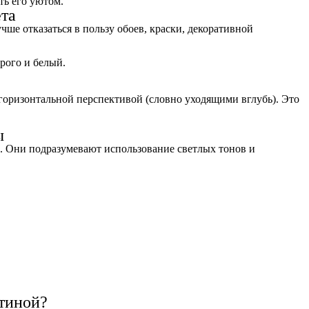
ть его уютом.
ета
ше отказаться в пользу обоев, краски, декоративной
рого и белый.
 горизонтальной перспективой (словно уходящими вглубь). Это
ы
ь. Они подразумевают использование светлых тонов и
стиной?