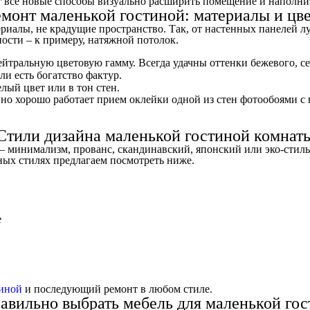
т всё новые способы визуально расширить помещение и наполни
монт маленькой гостиной: материалы и цв
иалы, не крадущие пространство. Так, от настенных панелей луч
сти – к примеру, натяжной потолок.
йтральную цветовую гамму. Всегда удачны оттенки бежевого, се
ли есть богатство фактур.
лый цвет или в тон стен.
 но хорошо работает прием оклейки одной из стен фотообоями с
Стили дизайна маленькой гостиной комнат
– минимализм, прованс, скандинавский, японский или эко-стил
ных стилях предлагаем посмотреть ниже.
тиной
и последующий ремонт в любом стиле.
авильно выбрать мебель для маленькой го