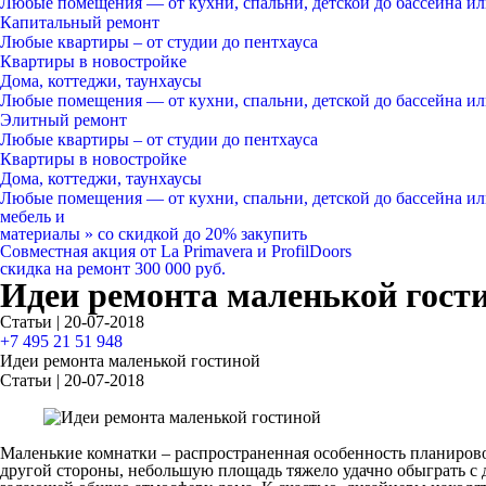
Любые помещения
— от кухни, спальни, детской до бассейна и
Капитальный ремонт
Любые квартиры
– от студии до пентхауса
Квартиры в новостройке
Дома, коттеджи, таунхаусы
Любые помещения
— от кухни, спальни, детской до бассейна и
Элитный ремонт
Любые квартиры
– от студии до пентхауса
Квартиры в новостройке
Дома, коттеджи, таунхаусы
Любые помещения
— от кухни, спальни, детской до бассейна и
мебель и
материалы
»
со скидкой
до 20%
закупить
Совместная акция от
La Primavera и ProfilDoors
скидка на ремонт
300 000
руб.
Идеи ремонта маленькой гост
Статьи | 20-07-2018
+7 495 21 51 948
Идеи ремонта маленькой гостиной
Статьи | 20-07-2018
Маленькие комнатки – распространенная особенность планирово
другой стороны, небольшую площадь тяжело удачно обыграть с 