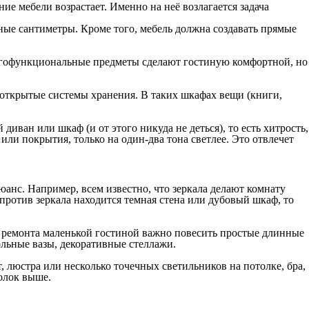
ие мебели возрастает. Именно на неё возлагается задача
е сантиметры. Кроме того, мебель должна создавать прямые
ногофункциональные предметы сделают гостиную комфортной, но
открытые системы хранения. В таких шкафах вещи (книги,
диван или шкаф (и от этого никуда не деться), то есть хитрость,
и покрытия, только на один-два тона светлее. Это отвлечет
нс. Например, всем известно, что зеркала делают комнату
напротив зеркала находится темная стена или дубовый шкаф, то
е ремонта маленькой гостиной важно повесить простые длинные
льные вазы, декоративные стеллажи.
 люстра или несколько точечных светильников на потолке, бра,
олок выше.