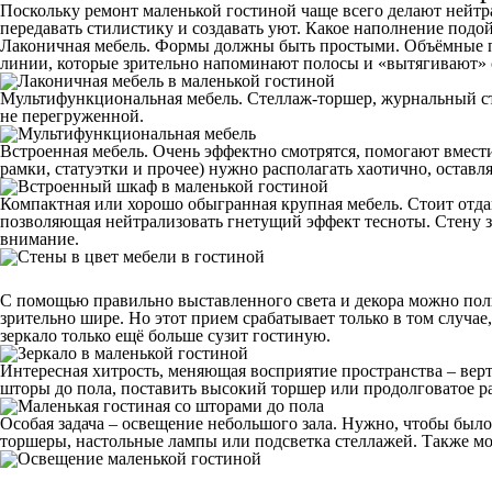
Поскольку ремонт маленькой гостиной чаще всего делают нейтра
передавать стилистику и создавать уют. Какое наполнение подой
Лаконичная мебель
. Формы должны быть простыми. Объёмные п
линии, которые зрительно напоминают полосы и «вытягивают» 
Мультифункциональная мебель
. Стеллаж-торшер, журнальный с
не перегруженной.
Встроенная мебель
. Очень эффектно смотрятся, помогают вмес
рамки, статуэтки и прочее) нужно располагать хаотично, остав
Компактная или хорошо обыгранная крупная мебель
. Стоит отд
позволяющая нейтрализовать гнетущий эффект тесноты. Стену з
внимание.
С помощью правильно выставленного света и декора можно полн
зрительно шире. Но этот прием срабатывает только в том случае,
зеркало только ещё больше сузит гостиную.
Интересная хитрость, меняющая восприятие пространства – ве
шторы до пола, поставить высокий торшер или продолговатое р
Особая задача – освещение небольшого зала. Нужно, чтобы было
торшеры, настольные лампы или подсветка стеллажей. Также мо