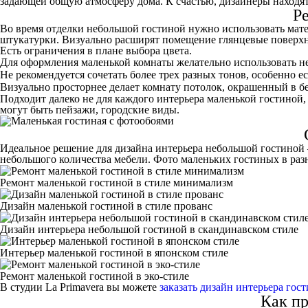
задающей общую атмосферу дома. К счастью, дизайнеры находя
Ре
Во время отделки небольшой гостиной нужно использовать матер
штукатурки. Визуально расширят помещение глянцевые поверхно
Есть ограничения в плане выбора цвета.
Для оформления маленькой комнаты желательно использовать не
Не рекомендуется сочетать более трех разных тонов, особенно ес
Визуально просторнее делает комнату потолок, окрашенный в бе
Подходит далеко не для каждого интерьера маленькой гостиной,
могут быть пейзажи, городские виды.
Идеальное решение для дизайна интерьера небольшой гостиной 
небольшого количества мебели. Фото маленьких гостиных в раз
Ремонт маленькой гостиной в стиле минимализм
Дизайн маленькой гостиной в стиле прованс
Дизайн интерьера небольшой гостиной в скандинавском стиле
Интерьер маленькой гостиной в японском стиле
Ремонт маленькой гостиной в эко-стиле
В студии La Primavera вы можете
заказать дизайн интерьера гос
Как пр