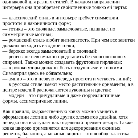
одинаковой для разных стилей. В каждом направлении
интерьера она приобретает свойственные только ей черты:
— классический стиль в интерьере требует симметрии,
простоты и лаконичности форм;
— готика – это сложные, замысловатые, пышные, но
симметричные мотивы;
— романский стиль любит витиеватость. При чем все завитки
должны выходить из одной точки;
— барокко всегда замысловатый и сложный;
— ренессанс невозможно представить без многовитковых
спиралей. Также можно создавать фруктовые гирлянды;
— в рококо узоры должны быть воздушными и тонкими.
Симметрия здесь не обязательна;
— ампир – это в первую очередь простота и четкость линий;
— в русском стиле имеют место растительные орнаменты, а в
центре изделий располагаются луковицы и цветки;
— модерн – это причудливые и даже сюрреалистичные
формы, ассиметричные линии.
Как правило, художественную ковку можно увидеть в
оформлении лестниц либо других элементов дизайна, хотя
нередко она выступает как отдельный предмет декора. Также
ковка широко применяется для декорирования оконных
решеток, балконов, а кованые ворота – это вообще классика