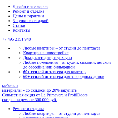
Дизайн интерьеров
Ремонт и отделка
Цены и гарантии
Закупки со скидкой
Статьи
Контакты
+7 495
2151 948
Любые квартиры – от студии до пентхауса
Квартиры в новостройке
Дома, коттеджи, таунхаусы
Любые помещения – от кухни, спальни, детской
до бассейна или бильярдной
60+ стилей
интерьера для квартир
60+ стилей
интерьера для загородных домов
мебель и
материалы
»
со скидкой
до 20%
закупить
Совместная акция от
La Primavera и ProfilDoors
скидка на ремонт
300 000
руб.
Ремонт и отделка
Любые квартиры
– от студии до пентхауса