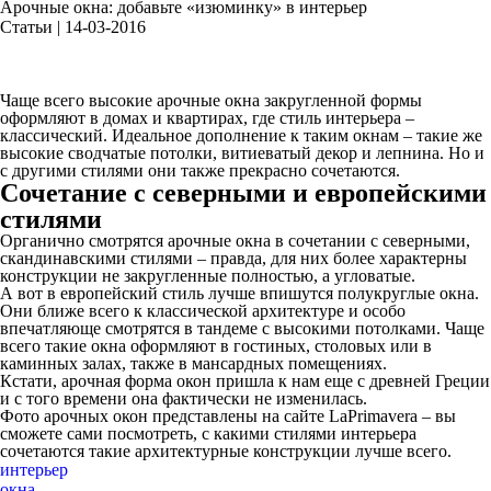
Арочные окна: добавьте «изюминку» в интерьер
Статьи | 14-03-2016
Чаще всего высокие арочные окна закругленной формы
оформляют в домах и квартирах, где стиль интерьера –
классический. Идеальное дополнение к таким окнам – такие же
высокие сводчатые потолки, витиеватый декор и лепнина. Но и
с другими стилями они также прекрасно сочетаются.
Сочетание с северными и европейскими
стилями
Органично смотрятся арочные окна в сочетании с северными,
скандинавскими стилями – правда, для них более характерны
конструкции не закругленные полностью, а угловатые.
А вот в европейский стиль лучше впишутся полукруглые окна.
Они ближе всего к классической архитектуре и особо
впечатляюще смотрятся в тандеме с высокими потолками. Чаще
всего такие окна оформляют в гостиных, столовых или в
каминных залах, также в мансардных помещениях.
Кстати, арочная форма окон пришла к нам еще с древней Греции
и с того времени она фактически не изменилась.
Фото арочных окон представлены на сайте LaPrimavera – вы
сможете сами посмотреть, с какими стилями интерьера
сочетаются такие архитектурные конструкции лучше всего.
интерьер
окна